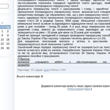
застосуванням показника середньої заробітної плати (доходу), яки
призначення (попереднього перерахунку) пенсії.
Доцільність перерахунку пенсії з урахуванням і стажу, і заробітної
призначення (попереднього перерахунку) пенсії, визначається спеціа
конкретному випадку. Це обумовлено тим, що у разі перерахунку пенсії 
плати, одержаної після призначення (попереднього перерахунку) пенсії
норми статті 28 в редакції Закону 3668 щодо збільшення страховог
»
мінімальної пенсії за віком та відповідного підвищення пенсії за страхови
років, а для чоловіків – понад 35 років. А в разі, якщо перерахунок пе
Сб
Нд
доданням стажу, вимоги до нормативного стажу відповідно до ста
1
2
залишаються на рівні – 20 років для жінок та 25 років для чоловіків.
Такий же принцип закладений в порядок проведення перерахунку пенсій
8
9
до Закону України «Про наукову і науково-технічну діяльність» (ст.24).
15
16
Для працюючих пенсіонерів виплати у зв’язку із зростанням 
22
23
перераховуються після звільнення з роботи.
Зазначений вище порядок перерахунку пенсії не поширюється на пенсі
29
30
пенсію за вислугу років на умовах, передбачених Законом України «Про
та які не досягли віку, встановленого статтею 26 Закону України «
державне пенсійне страхування».
Л.Валило,
головний спеціаліст відділу з обслуговування та 
громадян
Переглядів
:
727
|
Додав
:
bond
|
Рейтинг
:
0.0
/
0
Всього коментарів
:
0
Додавати коментарі можуть лише зареєстровані корис
[
Реєстрація
|
Вхід
]