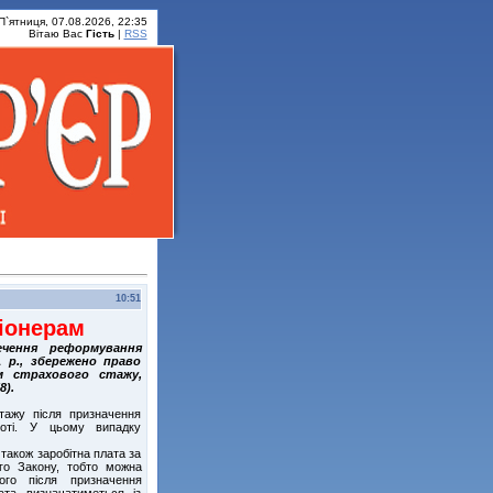
П`ятниця, 07.08.2026, 22:35
Вітаю Вас
Гість
|
RSS
10:51
іонерам
ечення реформування
1 р., збережено право
ям страхового стажу,
8).
тажу після призначення
боті. У цьому випадку
також заробітна плата за
ого Закону, тобто можна
ого після призначення
ата визначатиметься із