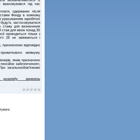
й враховувався під час
 плати, одержаних після
лістами Фонду в кожному
з урахуванням заробітної
, будуть застосовуватися
о стажу для визначення
й стаж для жінок понад 30
нсії проводиться тільки з
тті 28 не змінюються і
, призначених відповідно
прожиткового мінімуму
онерів, яким призначено
 пенсійне забезпечення»,
Про загальнообов’язкове
розгляду звернень
тувачі.