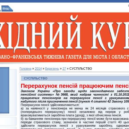
Вхід
Головна
»
2014
»
Березень
»
27
» СУСПІЛЬСТВО
СУСПІЛЬСТВО
Перерахунок пенсій працюючим пенс
Законом України «Про заходи щодо законодавчого забезп
пенсійної системи» №3668, який набрав чинності з 01.10.201
працюючих пенсіонерів на перерахунок пенсії з урахуванн
набутого після призначення пенсії (пункт 4 статті 42 Закону 105
Перерахунок пенсії здійснюватиметься:
а) за наявності у пенсіонера не менш як 24 місяців страхового с
(попереднього перерахунку) пенсії незалежно від перерв у ро
враховуватиметься заробітна плата (дохід), з якої обчислена пенсія.
б) за бажанням пенсіонера при перерахунку пенсії може бути врахована 
періоди страхового стажу, зазначені в частині першій статті 40 ць
здійснити перерахунок пенсії з урахуванням заробітку, одержан
(попереднього перерахунку) пенсії. У цьому випадку заробітна пл