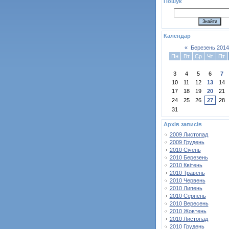
Пошук
Календар
«
Березень 2014
Пн
Вт
Ср
Чт
Пт
3
4
5
6
7
10
11
12
13
14
17
18
19
20
21
24
25
26
27
28
31
Архів записів
2009 Листопад
2009 Грудень
2010 Січень
2010 Березень
2010 Квітень
2010 Травень
2010 Червень
2010 Липень
2010 Серпень
2010 Вересень
2010 Жовтень
2010 Листопад
2010 Грудень