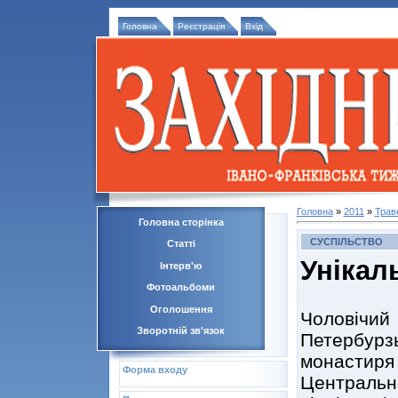
Головна
Реєстрація
Вхід
Головна
»
2011
»
Трав
Головна сторінка
СУСПІЛЬСТВО
Статті
Унікал
Інтерв'ю
Фотоальбоми
Оголошення
Чоловічи
Зворотній зв'язок
Петербу
монастир
Форма входу
Централь