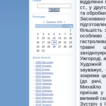
відділенні
Пошук
ст., у дру
та обробки
Календар
Заснован
«
Травень 2011
»
підготовл
Пн
Вт
Ср
Чт
Пт
Сб
Нд
більшість 
1
2
3
4
5
6
7
8
особливо 
9
10
11
12
13
14
15
гастролюв
16
17
18
19
20
21
22
травні 
23
24
25
26
27
28
29
30
31
західноу
Ужгороді, 
Архів записів
2009 Листопад
Художній
2009 Грудень
зауважує, 
2010 Січень
2010 Березень
зокрема ц
2010 Квітень
(до речі,
2010 Травень
2010 Червень
Михайло 
2010 Липень
2010 Серпень
приїхав у
2010 Вересень
великий ск
2010 Жовтень
2010 Листопад
Зустріч з 
2010 Грудень