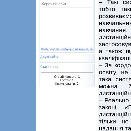
– Такі си
тобто так
розвиває
навчальних
навчання
дистанц
застосовув
Щоб додати необхідна авторизація
а також п
кваліфікаці
Друзі сайту
– За корд
Статистика
освіту, не
Онлайн всього:
1
така сист
Гостей:
1
Користувачів:
0
можна б
дистанцій
– Реально 
законі «
дистанцій
тільки не
надання та