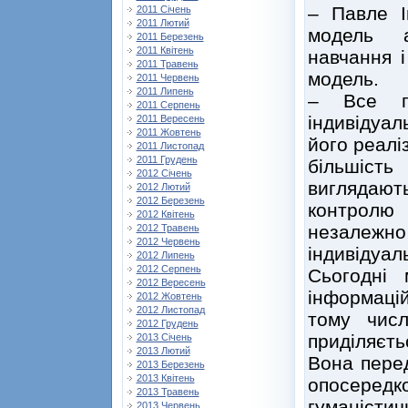
– Павле І
2011 Січень
2011 Лютий
модель а
2011 Березень
2011 Квітень
навчання і
2011 Травень
модель.
2011 Червень
2011 Липень
– Все п
2011 Серпень
індивідуа
2011 Вересень
2011 Жовтень
його реалі
2011 Листопад
2011 Грудень
більшість
2012 Січень
виглядаю
2012 Лютий
2012 Березень
контролю
2012 Квітень
незалежн
2012 Травень
2012 Червень
індивідуал
2012 Липень
2012 Серпень
Сьогодні
2012 Вересень
інформацій
2012 Жовтень
2012 Листопад
тому числ
2012 Грудень
приділяєт
2013 Січень
2013 Лютий
Вона перед
2013 Березень
2013 Квітень
опосеред
2013 Травень
гуманісти
2013 Червень