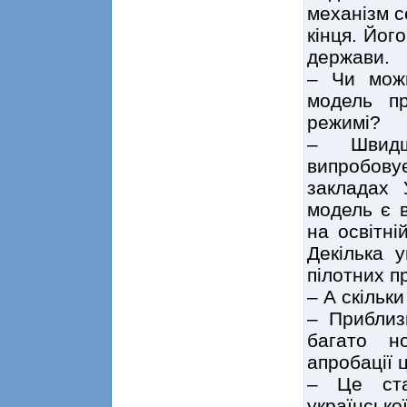
механізм с
кінця. Йог
держави.
– Чи мож
модель п
режимі?
– Швидш
випробову
закладах 
модель є в
на освітні
Декілька у
пілотних п
– А скільк
– Приблиз
багато н
апробації 
– Це ста
українсь