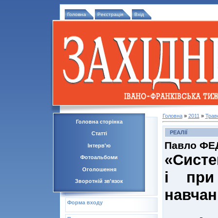
Головна
Реєстрація
Вхід
Головна
»
2011
»
Трав
Головна сторінка
РЕАЛІЇ
Статті
Павло ФЕ
Інтерв'ю
«Систе
Фотоальбоми
Оголошення
і при
Зворотній зв'язок
навчан
Форма входу