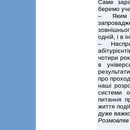
Саме зара
беремо уча
– Яким 
запровадж
зовнішньо
одній, і в 
– Наспра
абітуріє
чотири рок
в універс
результати
про проход
наші розр
системи о
питання п
життя поді
дуже важко
Розмовляв