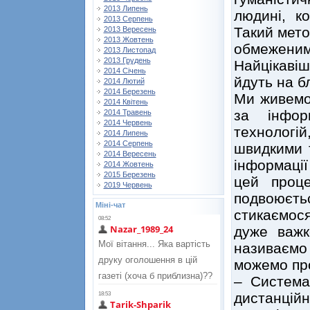
2013 Липень
людині, ко
2013 Серпень
Такий мето
2013 Вересень
2013 Жовтень
обмежен
2013 Листопад
2013 Грудень
Найцікаві
2014 Січень
йдуть на б
2014 Лютий
2014 Березень
Ми живемо 
2014 Квітень
за інфор
2014 Травень
2014 Червень
технологі
2014 Липень
2014 Серпень
швидкими т
2014 Вересень
інформації
2014 Жовтень
2015 Березень
цей проц
2019 Червень
подвоюєтьс
Міні-чат
стикаємося
дуже важк
називаєм
можемо про
– Система
дистанцій