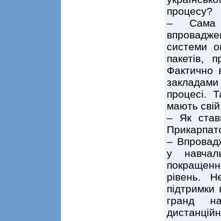
процесу?
– Сама 
впровадже
системи о
пакетів, 
Фактично 
закладами 
процесі. Т
мають свій
– Як став
Прикарпатс
– Впровад
у навчал
покращенн
рівень. 
підтримки 
гранд на
дистанційн