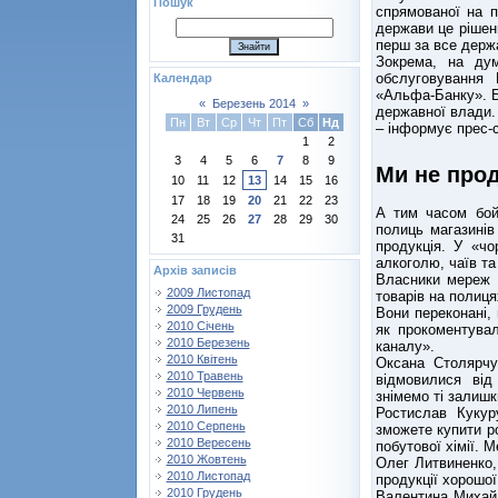
Пошук
спрямованої на п
держави це рішенн
перш за все держа
Зокрема, на дум
обслуговування 
Календар
«Альфа-Банку». Бо
«
Березень 2014
»
державної влади.
Пн
Вт
Ср
Чт
Пт
Сб
Нд
– інформує прес-
1
2
3
4
5
6
7
8
9
Ми не прод
10
11
12
13
14
15
16
17
18
19
20
21
22
23
А тим часом бойк
24
25
26
27
28
29
30
полиць магазинів
31
продукція. У «чо
алкоголю, чаїв та 
Архів записів
Власники мереж 
2009 Листопад
товарів на полиця
2009 Грудень
Вони переконані,
2010 Січень
як прокоментувал
2010 Березень
каналу».
2010 Квітень
Оксана Столярчу
2010 Травень
відмовилися від
2010 Червень
знімемо ті залишк
2010 Липень
Ростислав Кукур
2010 Серпень
зможете купити ро
2010 Вересень
побутової хімії. 
2010 Жовтень
Олег Литвиненко,
2010 Листопад
продукції хорошої 
2010 Грудень
Валентина Михайл