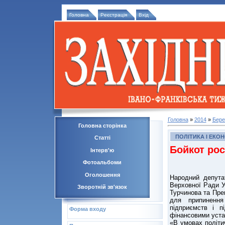
Головна
Реєстрація
Вхід
Головна
»
2014
»
Бере
Головна сторінка
ПОЛІТИКА І ЕКО
Статті
Бойкот рос
Інтерв'ю
Фотоальбоми
Оголошення
Народний депута
Верховної Ради У
Зворотній зв'язок
Турчинова та Пре
для припинення
підприємств і п
Форма входу
фінансовими устан
«В умовах політич