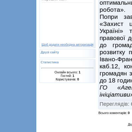
оптимальн
робота».
Попри зав
«Захист 
Україні» 
правової 
до грома
Щоб додати необхідна авторизація
розвитку 
Друзі сайту
Івано-Франк
Статистика
каб.12, ко
громадян з
Онлайн всього:
1
Гостей:
1
до 18 годи
Користувачів:
0
ГО «Аге
ініціативи
Переглядів
:
Всього коментарів
:
0
До