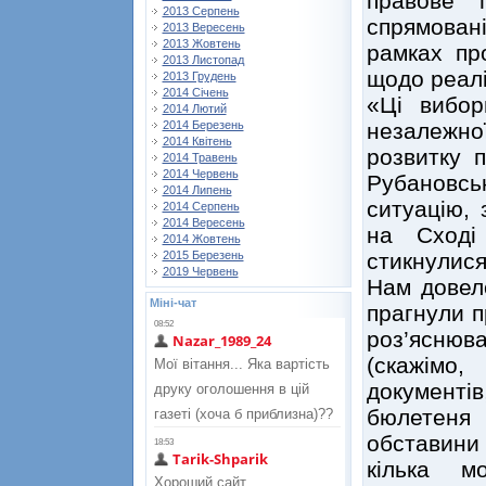
правове 
2013 Серпень
спрямован
2013 Вересень
2013 Жовтень
рамках пр
2013 Листопад
щодо реалі
2013 Грудень
2014 Січень
«Ці вибо
2014 Лютий
незалежної
2014 Березень
2014 Квітень
розвитку 
2014 Травень
2014 Червень
Рубановсь
2014 Липень
ситуацію, 
2014 Серпень
2014 Вересень
на Сході
2014 Жовтень
стикнулис
2015 Березень
2019 Червень
Нам довел
Міні-чат
прагнули п
роз’яснюв
(скажімо
документ
бюлетеня
обставини 
кілька м