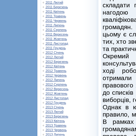
2011 Лютий
складати 
2011 Березень
нагодою
2011 Квітень
2011 Травень
кваліфіков
2011 Червень
громадян. 
2011 Липень
2011 Серпень
цьому є сл
2011 Вересень
2011 Жовтень
тих, хто з
2011 Листопад
та практич
2011 Грудень
2012 Січень
Окремий
2012 Лютий
консультув
2012 Березень
2012 Квітень
ході роб
2012 Травень
2012 Червень
отримали
2012 Липень
правового 
2012 Серпень
2012 Вересень
до списків
2012 Жовтень
виборців, 
2012 Листопад
2012 Грудень
Однак в ю
2013 Січень
2013 Лютий
правило, м
2013 Березень
В рамках
2013 Квітень
2013 Травень
громадяна
2013 Червень
2013 Липень