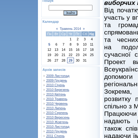
Пошук
виборчих 
Від початк
участь у в
Календар
та грома
«
Травень 2014
»
спрямован
Пн
Вт
Ср
Чт
Пт
Сб
Нд
та чесних
1
2
3
4
5
6
7
8
9
10
11
на подола
12
13
14
15
16
17
18
сучасної с
19
20
21
22
23
24
25
Проект в
26
27
28
29
30
31
Всеукраїн
Архів записів
допомог
2009 Листопад
2009 Грудень
регіонал
2010 Січень
Зокрема,
2010 Березень
2010 Квітень
розвитку 
2010 Травень
2010 Червень
спільно з 
2010 Липень
Працюючи
2010 Серпень
2010 Вересень
надають п
2010 Жовтень
також спів
2010 Листопад
2010 Грудень
надаючи їм
2011 Січень