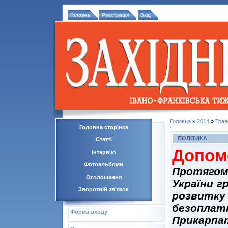
Головна
Реєстрація
Вхід
Головна
»
2014
»
Трав
Головна сторінка
ПОЛІТИКА
Статті
Допом
Інтерв'ю
Фотоальбоми
Протягом
Оголошення
України г
Зворотній зв'язок
розвитку
безоплат
Форма входу
Прикарпа