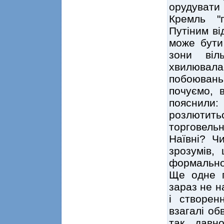
орудувати 
Кремль "п
Путіним ві
може бути
зони віл
хвилювала
побоюван
почуємо, 
пояснил
розлютить
торговельн
Наївні? Ч
зрозумів,
формальног
Ще одне п
зараз не на
і створен
взагалі об
так давн