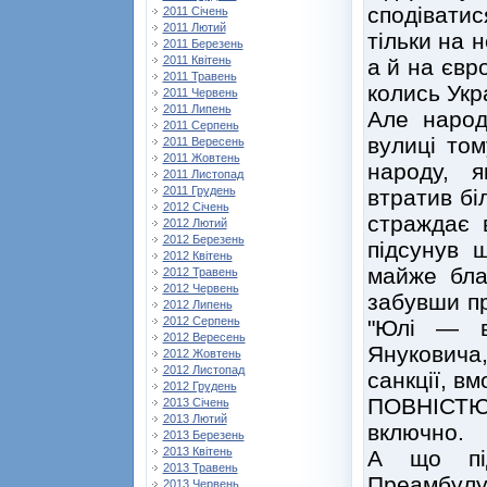
сподівати
2011 Січень
2011 Лютий
тільки на 
2011 Березень
2011 Квітень
а й на євр
2011 Травень
колись Укр
2011 Червень
2011 Липень
Але народ
2011 Серпень
вулиці том
2011 Вересень
2011 Жовтень
народу, 
2011 Листопад
2011 Грудень
втратив бі
2012 Січень
страждає 
2012 Лютий
2012 Березень
підсунув 
2012 Квітень
майже бла
2012 Травень
2012 Червень
забувши пр
2012 Липень
2012 Серпень
"Юлі — в
2012 Вересень
Януковича,
2012 Жовтень
2012 Листопад
санкції, в
2012 Грудень
ПОВНІСТЮ
2013 Січень
2013 Лютий
включно.
2013 Березень
2013 Квітень
А що під
2013 Травень
Преамбулу 
2013 Червень