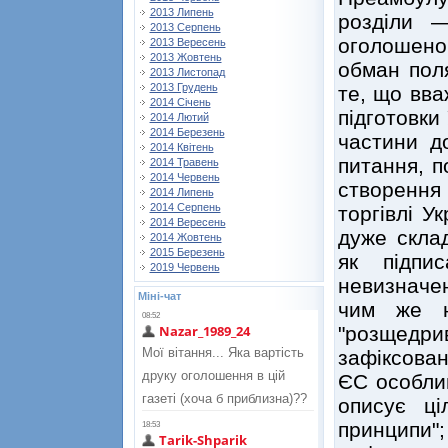
2013 Липень
розділи —
2013 Серпень
оголошено 
2013 Вересень
2013 Жовтень
обман пол
2013 Листопад
2013 Грудень
те, що вва
2014 Січень
підготовки
2014 Лютий
2014 Березень
частини до
2014 Квітень
питання, п
2014 Травень
2014 Червень
створення
2014 Липень
2014 Серпень
торгівлі У
2014 Вересень
дуже скла
2014 Жовтень
2015 Березень
як підпи
2019 Червень
невизначен
Міні-чат
чим же н
"розщедр
зафіксован
ЄС особлив
описує ці
принципи"