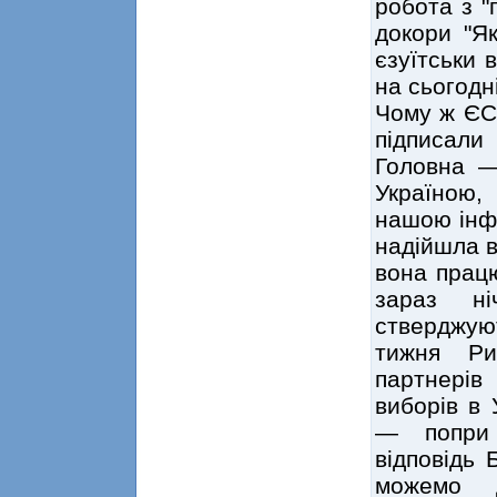
робота з "
докори "Я
єзуїтськи 
на сьогодн
Чому ж ЄС 
підписали
Головна —
Україною,
нашою інфо
надійшла в
вона працю
зараз ні
стверджую
тижня Ри
партнерів
виборів в 
— попри 
відповідь 
можемо д