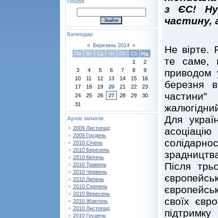
Пошук
з ЄС! Ну
частину, а
Календар
«
Березень 2014
»
Не вірте. 
Пн
Вт
Ср
Чт
Пт
Сб
Нд
те саме,
1
2
приводом у
3
4
5
6
7
8
9
10
11
12
13
14
15
16
березня в
17
18
19
20
21
22
23
частини
24
25
26
27
28
29
30
31
жалюгідний
Для украї
Архів записів
2009 Листопад
асоціаці
2009 Грудень
солідарнос
2010 Січень
2010 Березень
зрадництва
2010 Квітень
Після трь
2010 Травень
2010 Червень
європейс
2010 Липень
2010 Серпень
європейсь
2010 Вересень
своїх євр
2010 Жовтень
2010 Листопад
підтримк
2010 Грудень