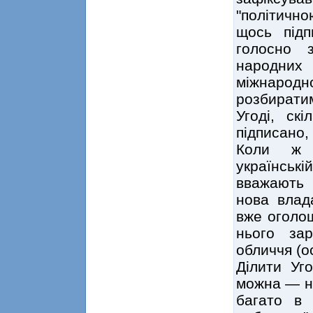
"політичн
щось підп
голосно 
народних 
міжнародн
розбирати
Угоді, ск
підписано, 
Коли ж є
українськ
вважають 
нова влад
вже оголош
нього за
обличчя (о
Ділити Уг
можна — не
багато в 