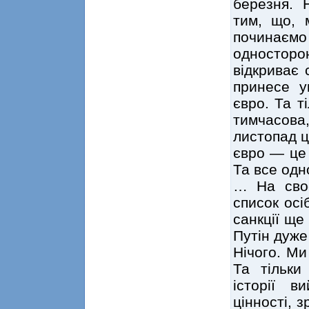
березня. 
тим, що, 
починаємо 
одностор
відкриває 
принесе у
євро. Та т
тимчасов
листопад ц
євро — це 
Та все одно
… На сво
список осі
санкції ще
Путін дуже 
Нічого. Ми
Та тільки
історії 
цінності, 