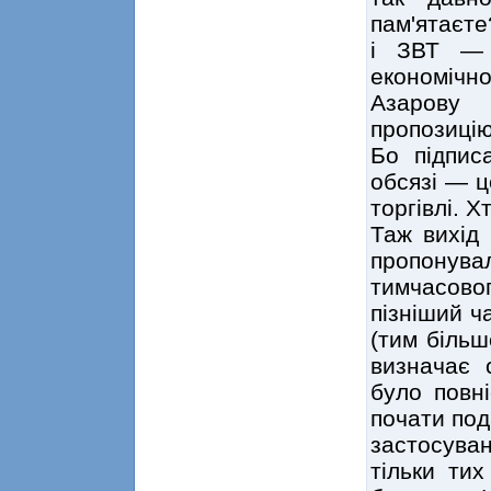
пам'ятаєте
і ЗВТ —
економіч
Азарову 
пропозицію
Бо підпис
обсязі — ц
торгівлі. 
Таж вихід 
пропонува
тимчасовог
пізніший ч
(тим більш
визначає 
було повн
почати под
застосува
тільки ти