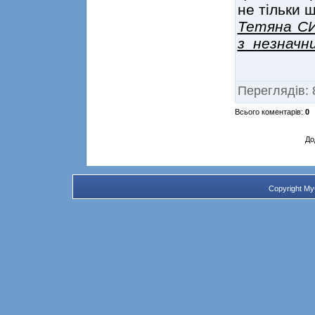
не тільки щ
Тетяна СИ
з незначн
Переглядів
:
Всього коментарів
:
0
До
Copyright M