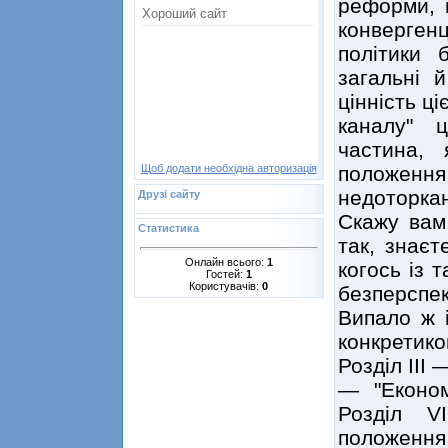
реформи, п
конверген
політики б
загальні 
цінність ці
каналу" 
частина, 
положення 
Щоб додати необхідна авторизація
недоторка
Друзі сайту
Скажу вам 
Статистика
так, знаєт
Онлайн всього:
1
когось із 
Гостей:
1
Користувачів:
0
безперспек
Випало ж і
конкретик
Розділ III 
— "Економ
Розділ V
положення