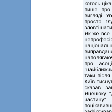
когось цік
пише про 
вигляді У
просто гл
зловтішати
Як же все 
непрофес
національн
виправдан
наполягаю
про асоц
"найближчи
таки після
Київ тисну
сказав з
Яценюку: "
частину".
поцікав
зафіксува