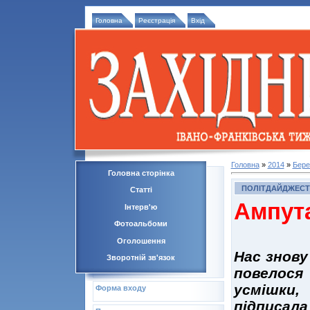
Головна
Реєстрація
Вхід
Головна
»
2014
»
Бере
Головна сторінка
ПОЛІТДАЙДЖЕСТ
Статті
Ампута
Інтерв'ю
Фотоальбоми
Оголошення
Нас знову
Зворотній зв'язок
повелося
усмішки,
Форма входу
підписала