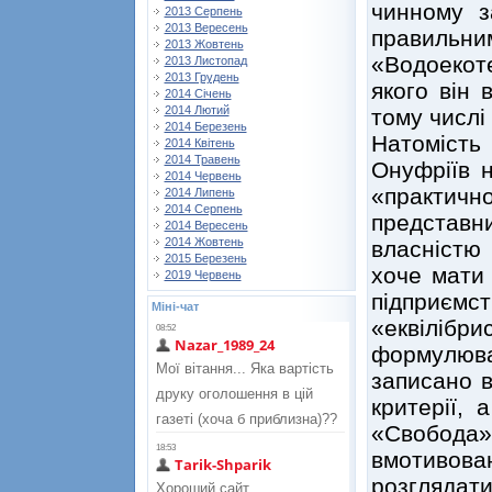
чинному з
2013 Серпень
2013 Вересень
правил
2013 Жовтень
«Водоекоте
2013 Листопад
2013 Грудень
якого він 
2014 Січень
2014 Лютий
тому числі
2014 Березень
Натомість
2014 Квітень
2014 Травень
Онуфріїв 
2014 Червень
«практичн
2014 Липень
2014 Серпень
представн
2014 Вересень
2014 Жовтень
власністю
2015 Березень
хоче мати 
2019 Червень
підприємст
Міні-чат
«еквіліб
формулю
записано в
критерії, 
«Свобода
вмотивова
розгляда