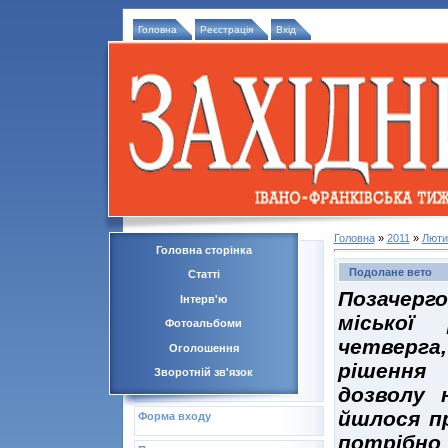
Головна
Реєстрація
Вхід
Головна
»
2011
»
Люти
Головна сторінка
Подолане вето
Статті
Позачерг
Інтерв'ю
міської
Фотоальбоми
четверга,
Оголошення
рішення 
Зворотній зв'язок
дозволу 
йшлося п
Форма входу
потрібн