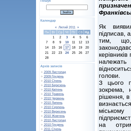
Пошук
призначе
Франківс
Календар
Як вияви
«
Лютий 2011
»
підписав, а
Пн
Вт
Ср
Чт
Пт
Сб
Нд
1
2
3
4
5
6
тим, що
7
8
9
10
11
12
13
законода
14
15
16
17
18
19
20
21
22
23
24
25
26
27
керівників 
28
належать
Архів записів
відносить
2009 Листопад
голови.
2009 Грудень
2010 Січень
З цього 
2010 Березень
зокрема, 
2010 Квітень
2010 Травень
рішення, в
2010 Червень
визнаєть
2010 Липень
2010 Серпень
міському 
2010 Вересень
2010 Жовтень
підприємс
2010 Листопад
на отрим
2010 Грудень
2011 Січень