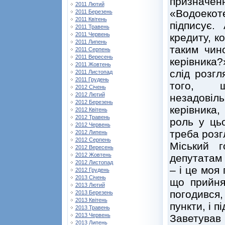
призна
2011 Лютий
«Водоекот
2011 Березень
2011 Квітень
підписує
2011 Травень
2011 Червень
кредиту, к
2011 Липень
таким чин
2011 Серпень
2011 Вересень
керівника?
2011 Жовтень
слід розг
2011 Листопад
2011 Грудень
того, щ
2012 Січень
2012 Лютий
незадовіл
2012 Березень
керівника,
2012 Квітень
2012 Травень
роль у ць
2012 Червень
треба розг
2012 Липень
2012 Серпень
Міський 
2012 Вересень
2012 Жовтень
депутатам 
2012 Листопад
– і це моя
2012 Грудень
2013 Січень
що прийня
2013 Лютий
погодився,
2013 Березень
2013 Квітень
пункти, і 
2013 Травень
2013 Червень
Заветував 
2013 Липень