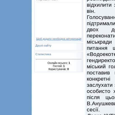
відхилити 
він.
Голосуван
підтримали
двох деп
переконат
Щоб додати необхідна авторизація
міськрад
Друзі сайту
питання 
«Водоеко
Статистика
гендирект
Онлайн всього:
1
міський г
Гостей:
1
Користувачів:
0
поставив 
конкретні
заслухати 
особисто х
після ць
В.Анушкев
сесії.