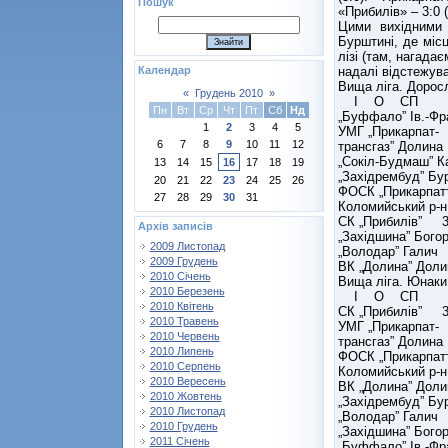
Пошук
«Прибилів» – 3:0 (
Цими вихідними 
Бурштині, де міс
лізі (там, нагада
надалі відстежува
Календар
Вища ліга. Доросл
«
Грудень 2010
»
І О CП
Пн
Вт
Ср
Чт
Пт
Сб
Нд
„Буффало” Ів.-
1
2
3
4
5
УМГ „Прикарпат-
6
7
8
9
10
11
12
трансгаз” Доли
„Сокіл-Будмаш”
13
14
15
16
17
18
19
„Західрембуд” 
20
21
22
23
24
25
26
ФОСК „Прикарпат
27
28
29
30
31
Коломийський р
СК „Прибилів”
Архів записів
„Західшина” Бо
2009 Листопад
„Володар” Гали
2009 Грудень
ВК „Долина” До
2010 Січень
Вища ліга. Юнаки
2010 Березень
І О CП
2010 Квітень
СК „Прибилів”
2010 Травень
УМГ „Прикарпат-
2010 Червень
трансгаз” Доли
2010 Липень
ФОСК „Прикарпат
2010 Серпень
Коломийський р
2010 Вересень
ВК „Долина” До
2010 Жовтень
„Західрембуд” 
2010 Листопад
„Володар” Гали
2010 Грудень
„Західшина” Бо
2011 Січень
„Буффало” Ів.-