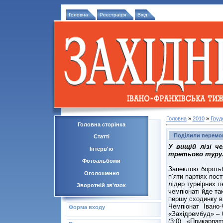
Головна
Реєстрація
Вхід
Головна
»
2010
»
Груд
Головна сторінка
Поділили перемо
Статті
У вищій лізі ч
Інтерв'ю
третього туру. 
Фотоальбоми
Запеклою бороть
Оголошення
п’яти партіях пос
лідер турнірних 
Зворотній зв'язок
чемпіонаті йде т
першу сходинку в
Чемпіонат Івано
Форма входу
«Західрембуд» – 0
(3:0). «Прикарп