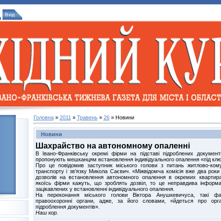
Вхід
Головна
»
2011
»
Травень
»
26
» Новини
Новини
Шахрайство на автономному опаленні
В Івано-Франківську окремі фірми на підставі підроблених докумен
пропонують мешканцям встановлення індивідуального опалення «під клю
Про це повідомив заступник міського голови з питань житлово-кому
транспорту і зв’язку Микола Саєвич. «Міжвідомча комісія вже два роки
дозволів на встановлення автономного опалення в окремих квартира
якоїсь фірми кажуть, що зроблять дозвіл, то це неправдива інформаці
зацікавлених у встановленні індивідуального опалення.
На переконання міського голови Віктора Анушкевичуса, такі фак
правоохоронні органи, адже, за його словами, «йдеться про орга
підроблення документів».
Наш кор.