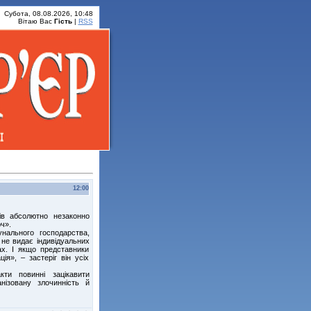
Субота, 08.08.2026, 10:48
Вітаю Вас
Гість
|
RSS
12:00
тів абсолютно незаконно
ч».
нального господарства,
 не видає індивідуальних
х. І якщо представники
я», – застеріг він усіх
ти повинні зацікавити
нізовану злочинність й