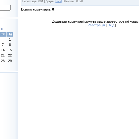
Переглядів
:
804
|
Додав
:
bond
|
Рейтинг
:
0.0
/
0
Всього коментарів
:
0
Додавати коментарі можуть лише зареєстровані корис
[
Реєстрація
|
Вхід
]
»
Сб
Нд
1
7
8
14
15
21
22
28
29