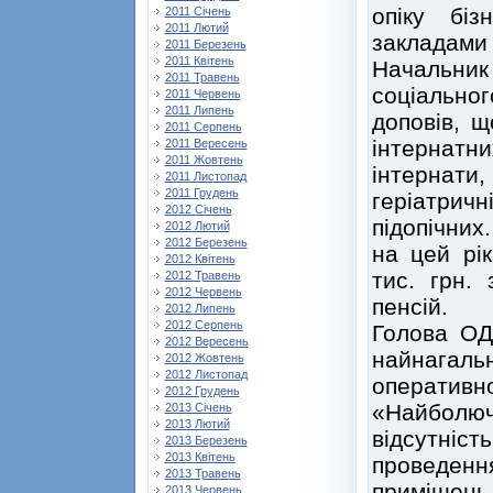
опіку біз
2011 Січень
2011 Лютий
закладами 
2011 Березень
2011 Квітень
Начальни
2011 Травень
соціально
2011 Червень
2011 Липень
доповів, щ
2011 Серпень
інтернатни
2011 Вересень
2011 Жовтень
інтернати
2011 Листопад
2011 Грудень
геріатрич
2012 Січень
підопічних
2012 Лютий
2012 Березень
на цей рік
2012 Квітень
тис. грн.
2012 Травень
2012 Червень
пенсій.
2012 Липень
2012 Серпень
Голова ОД
2012 Вересень
найнагал
2012 Жовтень
2012 Листопад
оператив
2012 Грудень
«Найболю
2013 Січень
2013 Лютий
відсутніс
2013 Березень
2013 Квітень
проведенн
2013 Травень
приміщень б
2013 Червень