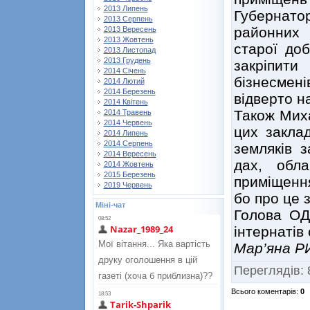
2013 Липень
Губернат
2013 Серпень
районних 
2013 Вересень
2013 Жовтень
старої до
2013 Листопад
2013 Грудень
закріпит
2014 Січень
бізнесмен
2014 Лютий
2014 Березень
відверто 
2014 Квітень
Також Мих
2014 Травень
2014 Червень
цих закла
2014 Липень
2014 Серпень
земляків 
2014 Вересень
дах, обла
2014 Жовтень
2015 Березень
приміщення
2019 Червень
бо про це 
Міні-чат
Голова ОД
інтернатів 
Мар’яна 
Переглядів
:
Всього коментарів
:
0