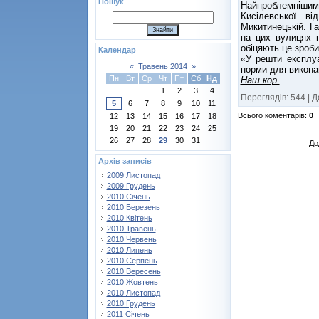
Пошук
Найпроблемнішим
Кисілевської в
Микитинецькій. Г
на цих вулицях 
обіцяють це зроби
Календар
«У решти експлуа
«
Травень 2014
»
норми для виконан
Пн
Вт
Ср
Чт
Пт
Сб
Нд
Наш кор.
1
2
3
4
Переглядів
:
544
|
Д
5
6
7
8
9
10
11
Всього коментарів
:
0
12
13
14
15
16
17
18
19
20
21
22
23
24
25
26
27
28
29
30
31
До
Архів записів
2009 Листопад
2009 Грудень
2010 Січень
2010 Березень
2010 Квітень
2010 Травень
2010 Червень
2010 Липень
2010 Серпень
2010 Вересень
2010 Жовтень
2010 Листопад
2010 Грудень
2011 Січень