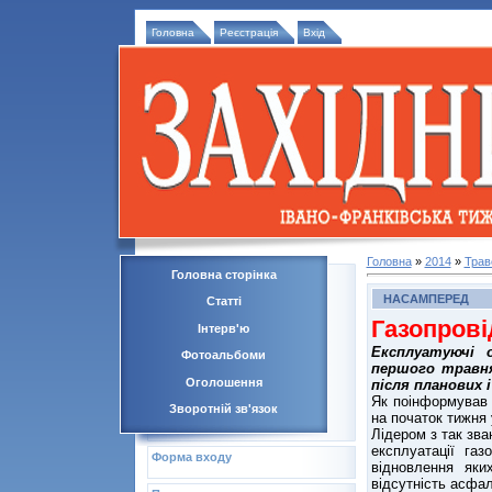
Головна
Реєстрація
Вхід
Головна
»
2014
»
Трав
Головна сторінка
НАСАМПЕРЕД
Статті
Газопрові
Інтерв'ю
Експлуатуючі о
Фотоальбоми
першого травн
Оголошення
після планових і
Як поінформував 
Зворотній зв'язок
на початок тижня 
Лідером з так зва
експлуатації га
Форма входу
відновлення як
відсутність асфал