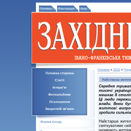
Головна
Реєстрація
Вхід
Головна
»
2010
»
Груд
Головна сторінка
Найстарша житель
Статті
Середня тривал
Інтерв'ю
тисячі українц
мешкає 8 столі
Фотоальбоми
Ці люди пережил
Оголошення
влади. Вони бу
життєві випроб
Зворотній зв'язок
зробили сильніш
Найстарша жител
Форма входу
святкуватиме сві
називають матріа