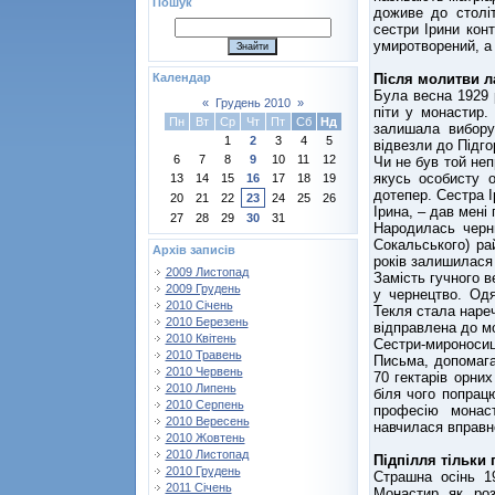
Пошук
доживе до столі
сестри Ірини конт
умиротворений, а
Після молитви л
Календар
Була весна 1929 
«
Грудень 2010
»
піти у монастир.
Пн
Вт
Ср
Чт
Пт
Сб
Нд
залишала вибору
1
2
3
4
5
відвезли до Підго
6
7
8
9
10
11
12
Чи не був той не
якусь особисту 
13
14
15
16
17
18
19
дотепер. Сестра І
20
21
22
23
24
25
26
Ірина, – дав мені
27
28
29
30
31
Народилась черни
Сокальського) ра
Архів записів
років залишилася 
2009 Листопад
Замість гучного в
2009 Грудень
у чернецтво. Одя
2010 Січень
Текля стала нареч
2010 Березень
відправлена до м
2010 Квітень
Сестри-мироносиц
2010 Травень
Письма, допомаг
2010 Червень
70 гектарів орни
2010 Липень
біля чого попрац
2010 Серпень
професію монас
2010 Вересень
навчилася вправно
2010 Жовтень
2010 Листопад
Підпілля тільки 
2010 Грудень
Страшна осінь 1
2011 Січень
Монастир як роз