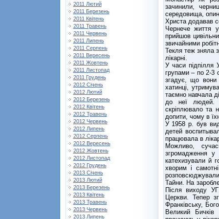
2011 Лютий
зачинили, черни
2011 Березень
середовища, опин
2011 Квітень
Христа додавав с
2011 Травень
Чернече життя у
2011 Червень
прийшов цивільни
2011 Липень
звичайними робіт
2011 Серпень
Текля теж зняла з
2011 Вересень
лікарні.
2011 Жовтень
У часи підпілля
2011 Листопад
групами – по 2-3 
2011 Грудень
згадує, що вони
2012 Січень
хатинці, утримув
2012 Лютий
таємно навчала ді
2012 Березень
до неї людей. 
2012 Квітень
скріплювало та 
2012 Травень
допити, чому в їх
2012 Червень
У 1958 р. був ви
2012 Липень
детей воспитывал
2012 Серпень
працювала в лікар
2012 Вересень
Можливо, суча
2012 Жовтень
згромадження у 
2012 Листопад
катехизували й г
2012 Грудень
хворим і самотні
2013 Січень
розповсюджували
2013 Лютий
Тайни. На заробл
2013 Березень
Після виходу УГ
2013 Квітень
Церкви. Тепер з
2013 Травень
Франківську, Бог
2013 Червень
Великий Бичків 
2013 Липень