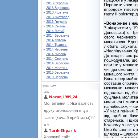
працюють у лікарн
2013 Серпень
Пережити часи го
2013 Вересень
впродовж півстол
2013 Жовтень
гарту й орієнтир д
2013 Листопад
2013 Грудень
«Вона живе з нам
2014 Січень
З відкриттям у 19
2014 Лютий
Деповська) с. І
2014 Березень
свого чернечог
2014 Квітень
монахинею. Вдень
2014 Травень
любить слухати,
2014 Червень
«Наслідування Хр
2014 Липень
До лікарів сестр
2014 Серпень
пошкодувала, що 
2014 Вересень
всім іти у монаст
2014 Жовтень
чи допомогою п
2015 Березень
монашого життя.
2019 Червень
Вона тепер майже 
обставин спричин
Міні-чат
мешканки монаст
відволікає від б
суцільна молитва
молиться і молить
на небесах», – ка
«У часи гоніння Г
зір, щоб не бач
старенька. Її щир
Кожному з нас уго
Вже більше як ст
шляхом – шляхом