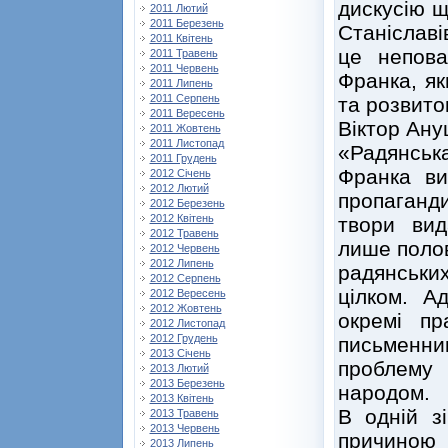
дискусію щ
2011 Лютий
2011 Березень
Станіславі
2011 Квітень
це непова
2011 Травень
2011 Червень
Франка, як
2011 Липень
2011 Серпень
та розвито
2011 Вересень
Віктор Ану
2011 Жовтень
2011 Листопад
«Радянсь
2011 Грудень
Франка ви
2012 Січень
2012 Лютий
пропаганд
2012 Березень
2012 Квітень
твори вид
2012 Травень
лише полов
2012 Червень
2012 Липень
радянських
2012 Серпень
цілком. А
2012 Вересень
2012 Жовтень
окремі пр
2012 Листопад
2012 Грудень
письменник
2013 Січень
проблему 
2013 Лютий
2013 Березень
народом.
2013 Квітень
В одній з
2013 Травень
2013 Червень
причиною 
2013 Липень