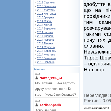
2013 Серпень
здобуття в
2013 Вересень
що на пік
2013 Жовтень
2013 Листопад
провідники
2013 Грудень
тим сами
2014 Січень
2014 Лютий
розчарува
2014 Березень
2014 Квітень
такими са
2014 Травень
почуттях д
2014 Червень
2014 Липень
славних 
2014 Серпень
Незалежніс
2014 Вересень
2014 Жовтень
Тарас Шевч
2015 Березень
2019 Червень
– відзначи
Наш кор.
Міні-чат
Переглядів
:
Рейтинг
:
0.0
/
Всього коментарів
:
0