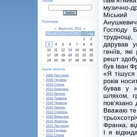
пам’ятника
Пошук
музично-др
Міський 
Анушкевич
Календар
Господу 
«
Вересень 2012
»
Пн
Вт
Ср
Чт
Пт
Сб
Нд
труднощі,
1
2
дарував у
3
4
5
6
7
8
9
геніїв, як
10
11
12
13
14
15
16
17
18
19
20
21
22
23
решт здобу
24
25
26
27
28
29
30
був Іван Ф
Архів записів
«Я тішуся
2009 Листопад
років носи
2009 Грудень
2010 Січень
бував у н
2010 Березень
2010 Квітень
шляхом, г
2010 Травень
пов’язано 
2010 Червень
2010 Липень
Вважаю те,
2010 Серпень
трьохсотрі
2010 Вересень
2010 Жовтень
Франка, ві
2010 Листопад
2010 Грудень
І я відкид
2011 Січень