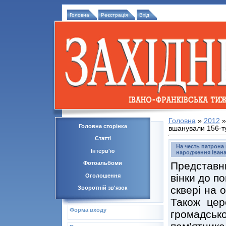
Головна
Реєстрація
Вхід
Головна
»
2012
»
Головна сторінка
вшанували 156-т
Статті
На честь патрона 
Інтерв'ю
народження Іван
Представн
Фотоальбоми
вінки до п
Оголошення
сквері на 
Зворотній зв'язок
Також цер
Форма входу
громадськ