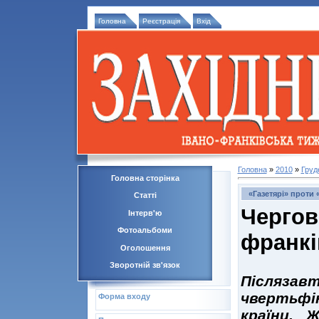
Головна
Реєстрація
Вхід
Головна
»
2010
»
Груд
Головна сторінка
«Газетярі» проти 
Статті
Черг
Інтерв'ю
Фотоальбоми
франкі
Оголошення
Зворотній зв'язок
Післяз
чвертьфі
Форма входу
країни. 