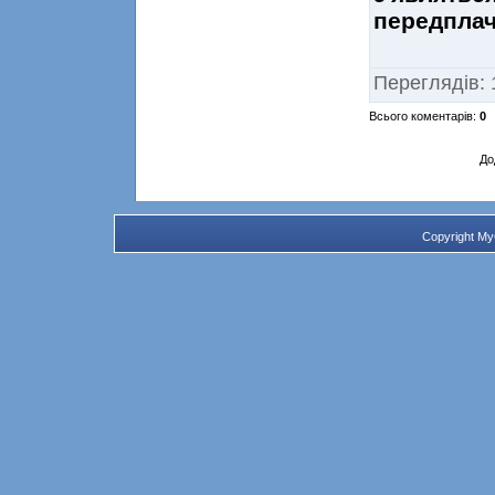
передплач
Переглядів
:
Всього коментарів
:
0
До
Copyright M