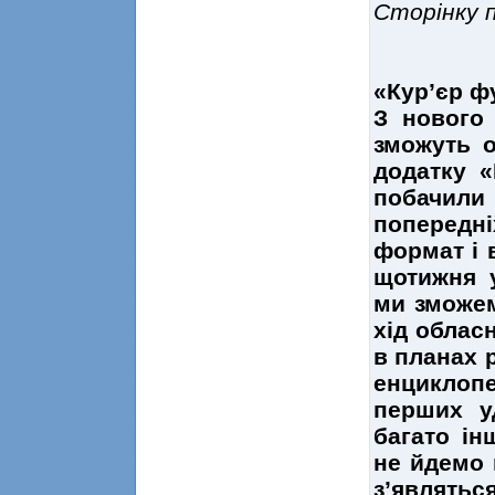
Сторінку 
«Кур’єр ф
З нового
зможуть о
додатку «
побачили 
попередн
формат і 
щотижня у
ми зможе
хід облас
в планах 
енциклоп
перших у
багато ін
не йдемо 
з’являт