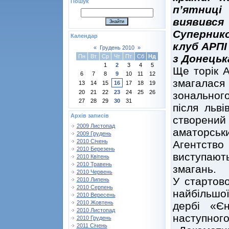
Пошук
п’ятниці
виявивс
Суперник
Календар
клуб АРПІ
«
Грудень 2010
»
з Донецьк
Пн
Вт
Ср
Чт
Пт
Сб
Нд
1
2
3
4
5
Ще торік 
6
7
8
9
10
11
12
змагалас
13
14
15
16
17
18
19
20
21
22
23
24
25
26
зонального
27
28
29
30
31
після льві
Архів записів
створени
2009 Листопад
аматорськ
2009 Грудень
2010 Січень
Агентство
2010 Березень
виступают
2010 Квітень
2010 Травень
змагань.
2010 Червень
У стартов
2010 Липень
2010 Серпень
найбільшо
2010 Вересень
2010 Жовтень
дербі «Є
2010 Листопад
наступн
2010 Грудень
2011 Січень