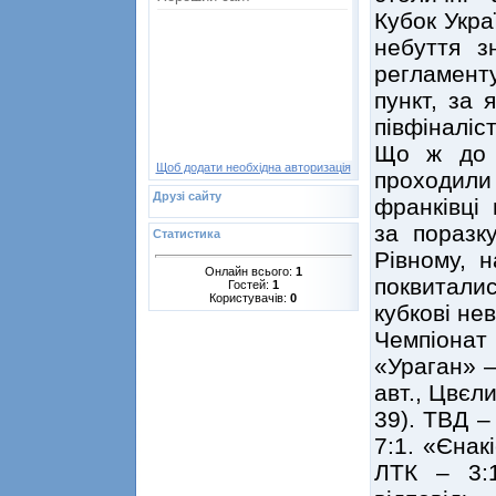
Кубок Укра
небуття з
регламент
пункт, за 
півфіналіс
Що ж до о
Щоб додати необхідна авторизація
проходил
Друзі сайту
франківці
за поразку
Статистика
Рівному, н
Онлайн всього:
1
поквитали
Гостей:
1
Користувачів:
0
кубкові нев
Чемпіонат 
«Ураган» –
авт., Цвєли
39). ТВД –
7:1. «Єнак
ЛТК – 3:1