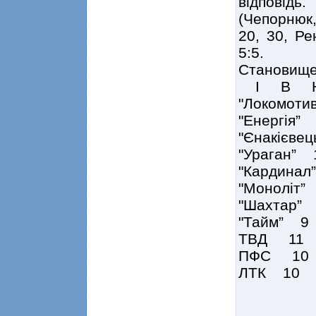
відповід
(Чепорнюк,
20, 30, Ре
5:5.
Становище
І В 
"Локомо
"Енергі
"Єнакіє
"Ураган
"Кардин
"Монолі
"Шахтар
"Тайм”
ТВД 11
ПФС 10
ЛТК 10