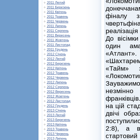
«Локомоти
2011 Лютий
донеччана
2011 Березень
2011 Квітень
фіналу 
2011 Травень
2011 Червень
чвертьфі
2011 Липень
реалізація 
2011 Серпень
2011 Вересень
До вісімк
2011 Жовтень
один ама
2011 Листопад
2011 Грудень
«Атлант».
2012 Січень
2012 Лютий
«Шахтарем
2012 Березень
«Тайм» з
2012 Квітень
2012 Травень
«Локомотив
2012 Червень
Зауважим
2012 Липень
2012 Серпень
незмінно
2012 Вересень
2012 Жовтень
франківців
2012 Листопад
на цій ста
2012 Грудень
2013 Січень
двічі обр
2013 Лютий
поступилис
2013 Березень
2013 Квітень
2:8), а 
2013 Травень
2013 Червень
стартови
2013 Липень