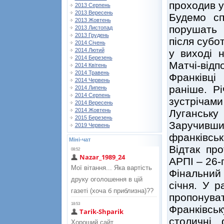
проходив у 
2013 Серпень
2013 Вересень
Будемо сп
2013 Жовтень
порушать 
2013 Листопад
2013 Грудень
після субо
2014 Січень
2014 Лютий
у виході 
2014 Березень
Матчі-відп
2014 Квітень
2014 Травень
Франківці
2014 Червень
раніше. Р
2014 Липень
2014 Серпень
зустрічами
2014 Вересень
2014 Жовтень
Луганськ
2015 Березень
Заручивш
2019 Червень
франківськ
Міні-чат
Відтак пр
АРПІ – 26-г
Фінальний
січня. У 
пропонув
Франківс
столичні 