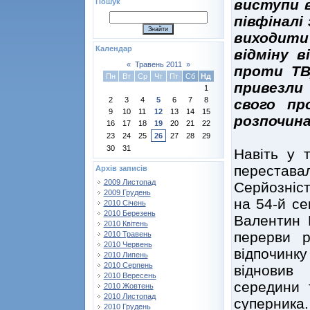
виступи в
Пошук
півфіналі
виходити
Календар
відміну в
«
Травень 2011
»
проти ТВД
Пн
Вт
Ср
Чт
Пт
Сб
Нд
привезли
1
2
3
4
5
6
7
8
свого пр
9
10
11
12
13
14
15
розпочина
16
17
18
19
20
21
22
23
24
25
26
27
28
29
30
31
Навіть у т
перестав
Архів записів
2009 Листопад
Серйозніст
2009 Грудень
на 54-й се
2010 Січень
2010 Березень
Валентин 
2010 Квітень
перерви р
2010 Травень
2010 Червень
відпочинку
2010 Липень
2010 Серпень
відновив
2010 Вересень
середини 
2010 Жовтень
2010 Листопад
суперника.
2010 Грудень