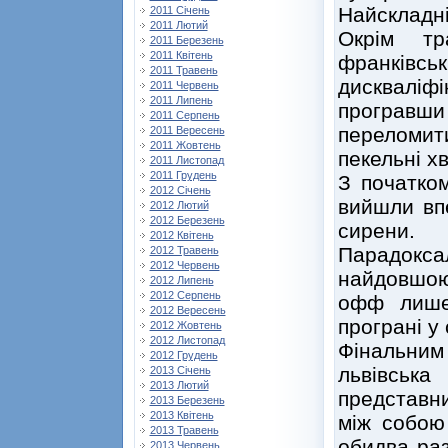
Найскладні
2011 Січень
2011 Лютий
Окрім тр
2011 Березень
2011 Квітень
франківс
2011 Травень
дисквалі
2011 Червень
2011 Липень
програвш
2011 Серпень
переломит
2011 Вересень
2011 Жовтень
пекельні х
2011 Листопад
2011 Грудень
З початком
2012 Січень
вийшли впе
2012 Лютий
2012 Березень
сирени.
2012 Квітень
Парадокс
2012 Травень
2012 Червень
найдовшою
2012 Липень
2012 Серпень
офф лише
2012 Вересень
програні у 
2012 Жовтень
2012 Листопад
Фінальни
2012 Грудень
львівськ
2013 Січень
2013 Лютий
представн
2013 Березень
2013 Квітень
між собою
2013 Травень
обидва раз
2013 Червень