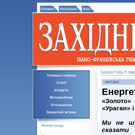
Головна
Реєстрація
Вхід
Головна
»
2011
»
Трав
Головна сторінка
ФУТЗАЛ
Статті
Енерге
Інтерв'ю
Фотоальбоми
«Золото»
Оголошення
«Ураган» і
Зворотній зв'язок
Ми не шу
Форма входу
сказати 