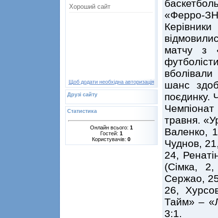
баскетбол
«Ферро-ЗНТ
Керівники
відмовили
матчу з 
футболіст
вболівали 
Щоб додати необхідна авторизація
шанс здоб
поєдинку. 
Друзі сайту
Чемпіонат
Статистика
травня. «У
Онлайн всього:
1
Валенко, 1
Гостей:
1
Користувачів:
0
Чуднов, 21,
24, Ренаті
(Сімка, 2
Сержао, 25
26, Хурсов
Тайм» – «Л
3:1.