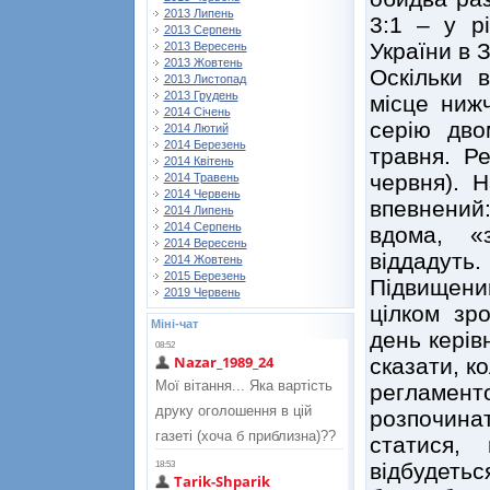
2013 Липень
3:1 – у рі
2013 Серпень
України в 
2013 Вересень
2013 Жовтень
Оскільки 
2013 Листопад
2013 Грудень
місце нижч
2014 Січень
серію дв
2014 Лютий
2014 Березень
травня. Ре
2014 Квітень
червня). 
2014 Травень
2014 Червень
впевнений:
2014 Липень
2014 Серпень
вдома, «
2014 Вересень
віддадуть.
2014 Жовтень
2015 Березень
Підвищени
2019 Червень
цілком зр
Міні-чат
день керів
сказати, ко
регламе
розпочинат
статися,
відбуде