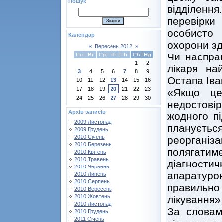
Пошук
відділенн
перевірк
особисто
Календар
охорони зд
«
Вересень 2012
»
Чи насправ
Пн
Вт
Ср
Чт
Пт
Сб
Нд
1
2
лікаря на
3
4
5
6
7
8
9
Остапа Іва
10
11
12
13
14
15
16
17
18
19
20
21
22
23
«Якщо це
24
25
26
27
28
29
30
недостові
Архів записів
жодного пі
2009 Листопад
плануєтьс
2009 Грудень
2010 Січень
реоргані
2010 Березень
полягати
2010 Квітень
2010 Травень
діагности
2010 Червень
апаратурою
2010 Липень
2010 Серпень
правильно
2010 Вересень
2010 Жовтень
лікування»
2010 Листопад
За словам
2010 Грудень
2011 Січень