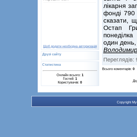
лікарня за
фонді 790 
сказати, 
Остап Гр
понеділка
один день, 
Щоб додати необхідна авторизація
Володими
Друзі сайту
Переглядів
:
Статистика
Всього коментарів
:
0
Онлайн всього:
1
Гостей:
1
До
Користувачів:
0
Copyright M