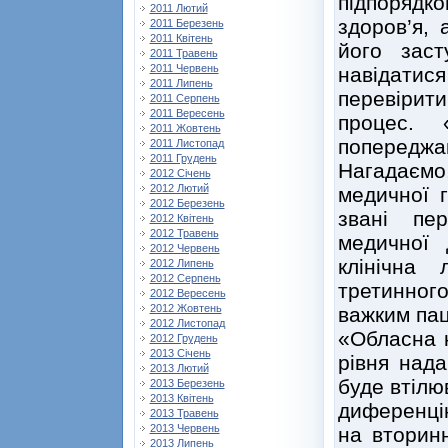
підпорядк
2011 Лютий
здоров’я, 
2011 Березень
2011 Квітень
його зас
2011 Травень
2011 Червень
навідатися
2011 Липень
перевірит
2011 Серпень
2011 Вересень
процес. 
2011 Жовтень
попереджаю
2011 Листопад
2011 Грудень
Нагадаємо
2012 Січень
2012 Лютий
медичної г
2012 Березень
звані пер
2012 Квітень
2012 Травень
медичної
2012 Червень
клінічна
2012 Липень
2012 Серпень
третинног
2012 Вересень
2012 Жовтень
важким пац
2012 Листопад
«Обласна к
2012 Грудень
2013 Січень
рівня нада
2013 Лютий
буде втілю
2013 Березень
2013 Квітень
диференцію
2013 Травень
2013 Червень
на вторинн
2013 Липень