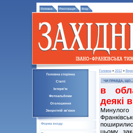
Головна
Реєстрація
Вхід
Головна
»
2012
»
Вере
Головна сторінка
ЧИ ПРАВДА, ЩО..
Статті
в обл
Інтерв'ю
Фотоальбоми
деякі 
Оголошення
Минулого
Зворотній зв'язок
Франківс
поширилися
Форма входу
цьому зак