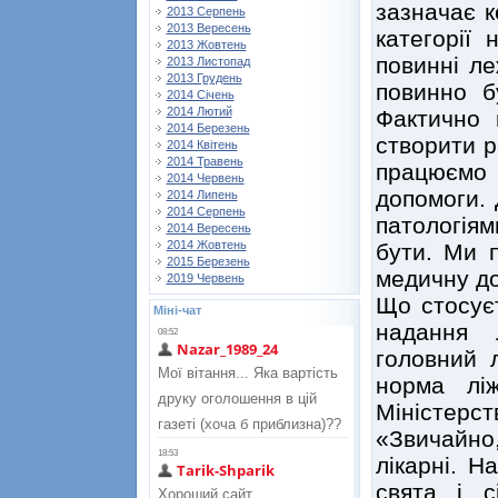
зазначає к
2013 Серпень
2013 Вересень
категорії
2013 Жовтень
повинні ле
2013 Листопад
2013 Грудень
повинно б
2014 Січень
2014 Лютий
Фактично 
2014 Березень
створити р
2014 Квітень
2014 Травень
працюємо
2014 Червень
допомоги. 
2014 Липень
2014 Серпень
патологіям
2014 Вересень
2014 Жовтень
бути. Ми 
2015 Березень
медичну д
2019 Червень
Що стосує
Міні-чат
надання 
головний 
норма лі
Міністерст
«Звичайно,
лікарні. Н
свята і с