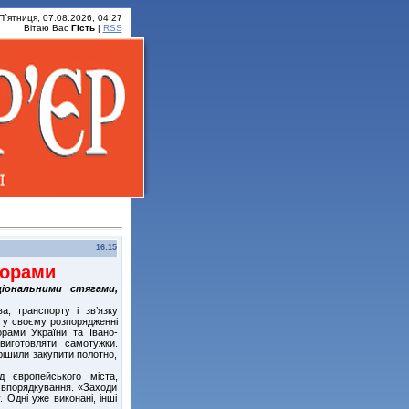
П`ятниця, 07.08.2026, 04:27
Вітаю Вас
Гість
|
RSS
16:15
порами
іональними стягами,
, транспорту і зв’язку
 у своєму розпорядженні
орами України та Івано-
виготовляти самотужки.
рішили закупити полотно,
 європейського міста,
 впорядкування. «Заходи
 Одні уже виконані, інші