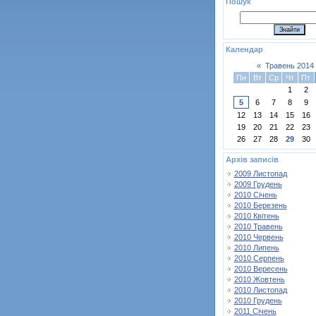
Пошук
Календар
«
Травень 2014
Пн
Вт
Ср
Чт
Пт
1
2
5
6
7
8
9
12
13
14
15
16
19
20
21
22
23
26
27
28
29
30
Архів записів
2009 Листопад
2009 Грудень
2010 Січень
2010 Березень
2010 Квітень
2010 Травень
2010 Червень
2010 Липень
2010 Серпень
2010 Вересень
2010 Жовтень
2010 Листопад
2010 Грудень
2011 Січень