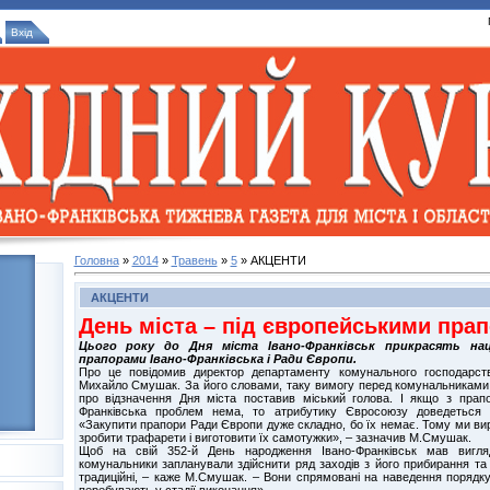
Вхід
Головна
»
2014
»
Травень
»
5
» АКЦЕНТИ
АКЦЕНТИ
День міста – під європейськими пра
Цього року до Дня міста Івано-Франківськ прикрасять нац
прапорами Івано-Франківська і Ради Європи.
Про це повідомив директор департаменту комунального господарства
Михайло Смушак. За його словами, таку вимогу перед комунальниками
про відзначення Дня міста поставив міський голова. І якщо з прап
Франківська проблем нема, то атрибутику Євросоюзу доведеться 
«Закупити прапори Ради Європи дуже складно, бо їх немає. Тому ми ви
зробити трафарети і виготовити їх самотужки», – зазначив М.Смушак.
Щоб на свій 352-й День народження Івано-Франківськ мав вигляд
комунальники запланували здійснити ряд заходів з його прибирання та
традиційні, – каже М.Смушак. – Вони спрямовані на наведення порядку.
перебувають у стадії виконання».