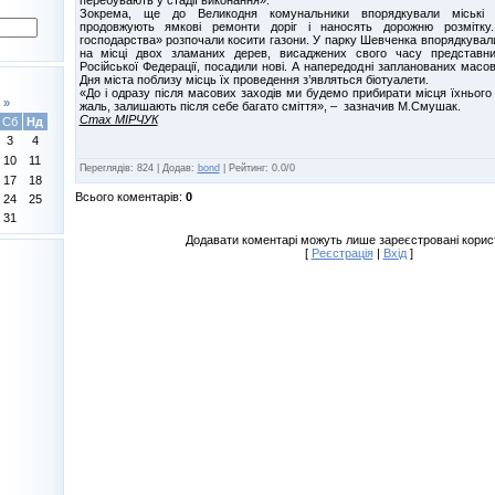
Зокрема, ще до Великодня комунальники впорядкували міські 
продовжують ямкові ремонти доріг і наносять дорожню розмітку.
господарства» розпочали косити газони. У парку Шевченка впорядкували
на місці двох зламаних дерев, висаджених свого часу представни
Російської Федерації, посадили нові. А напередодні запланованих масов
Дня міста поблизу місць їх проведення з’являться біотуалети.
«До і одразу після масових заходів ми будемо прибирати місця їхнього
»
жаль, залишають після себе багато сміття», – зазначив М.Смушак.
Стах МІРЧУК
Сб
Нд
3
4
10
11
Переглядів
:
824
|
Додав
:
bond
|
Рейтинг
:
0.0
/
0
17
18
Всього коментарів
:
0
24
25
31
Додавати коментарі можуть лише зареєстровані корис
[
Реєстрація
|
Вхід
]