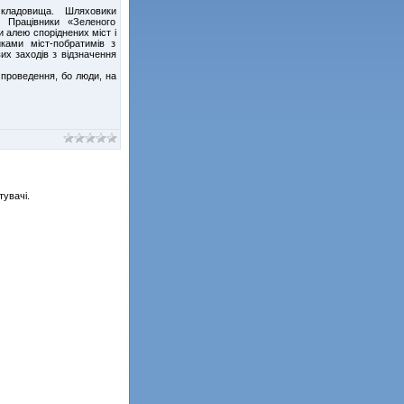
кладовища. Шляховики
 Працівники «Зеленого
 алею споріднених міст і
ками міст-побратимів з
их заходів з відзначення
 проведення, бо люди, на
тувачі.