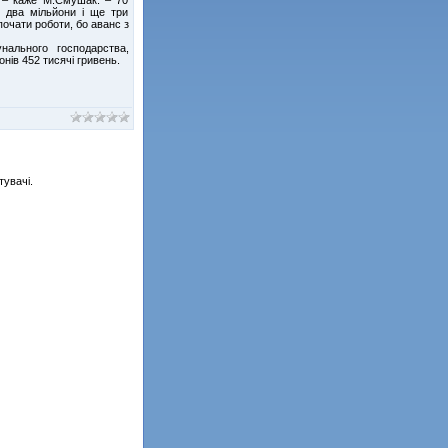
о два мільйони і ще три
почати роботи, бо аванс з
нального господарства,
нів 452 тисячі гривень.
тувачі.