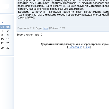
відсотків суми становить вартість матеріалів. У бюджеті передбачен
пообіцяли бізнесмени. За їхні кошти ми хочемо закупити матеріали, щоб 
бюджету казначейство не пропускає уже два місяці».
Загалом, на поточні і капітальні ремонти доріг департаменту кому
транспорту і зв’язку у міському бюджеті цього року передбачено 18 мільйо
Стах МІРЧУК
»
Сб
Нд
Переглядів
:
716
|
Додав
:
bond
|
Рейтинг
:
0.0
/
0
1
2
Всього коментарів
:
0
8
9
15
16
22
23
Додавати коментарі можуть лише зареєстровані корис
[
Реєстрація
|
Вхід
]
29
30