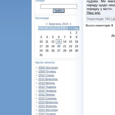
Пошук
чудова. Ми маєм
нараду щодо нашо
порядку у місті».
Наш кор.
Календар
Переглядів
:
760
|
Д
«
Березень 2014
»
Всього коментарів
:
0
Пн
Вт
Ср
Чт
Пт
Сб
Нд
1
2
До
3
4
5
6
7
8
9
10
11
12
13
14
15
16
17
18
19
20
21
22
23
24
25
26
27
28
29
30
31
Архів записів
2009 Листопад
2009 Грудень
2010 Січень
2010 Березень
2010 Квітень
2010 Травень
2010 Червень
2010 Липень
2010 Серпень
2010 Вересень
2010 Жовтень
2010 Листопад
2010 Грудень