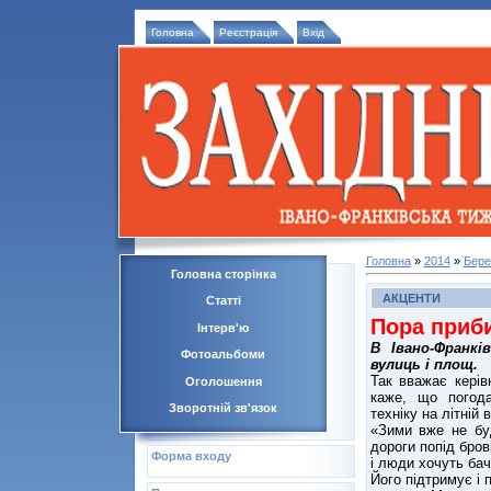
Головна
Реєстрація
Вхід
Головна
»
2014
»
Бере
Головна сторінка
АКЦЕНТИ
Статті
Пора приб
Інтерв'ю
В Івано-Франкі
Фотоальбоми
вулиць і площ.
Так вважає керів
Оголошення
каже, що погод
Зворотній зв'язок
техніку на літній
«Зими вже не буд
дороги попід бров
Форма входу
і люди хочуть бач
Його підтримує і 