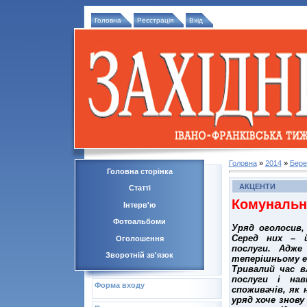
Головна
Реєстрація
Вхід
Головна
»
2014
»
Бере
Головна сторінка
АКЦЕНТИ
Статті
Комунальн
Інтерв'ю
Фотоальбоми
Уряд оголосив,
Серед них – й
Оголошення
послуги. Адже
Зворотній зв'язок
теперішньому е
Тривалий час в
послуги і на
Форма входу
споживачів, як
уряд хоче знову