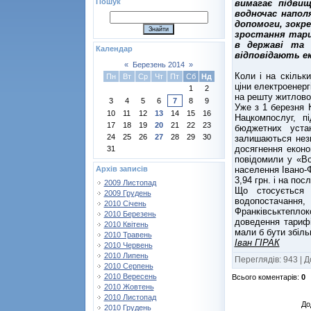
Пошук
вимагає підвищ
водночас напол
допомоги, зокре
зростання тари
в державі та 
Календар
відповідають е
«
Березень 2014
»
Коли і на скільки
Пн
Вт
Ср
Чт
Пт
Сб
Нд
ціни електроенерг
1
2
на решту житлово
3
4
5
6
7
8
9
Уже з 1 березня 
10
11
12
13
14
15
16
Нацкомпослуг, п
17
18
19
20
21
22
23
бюджетних уста
24
25
26
27
28
29
30
залишаються нез
досягнення еконо
31
повідомили у «Во
населення Івано-
Архів записів
3,94 грн. і на пос
2009 Листопад
Що стосується 
2009 Грудень
водопостачанн
2010 Січень
Франківськтеплок
2010 Березень
доведення тарифі
2010 Квітень
мали б бути збіль
2010 Травень
Іван ГІРАК
2010 Червень
2010 Липень
Переглядів
:
943
|
Д
2010 Серпень
2010 Вересень
Всього коментарів
:
0
2010 Жовтень
2010 Листопад
До
2010 Грудень