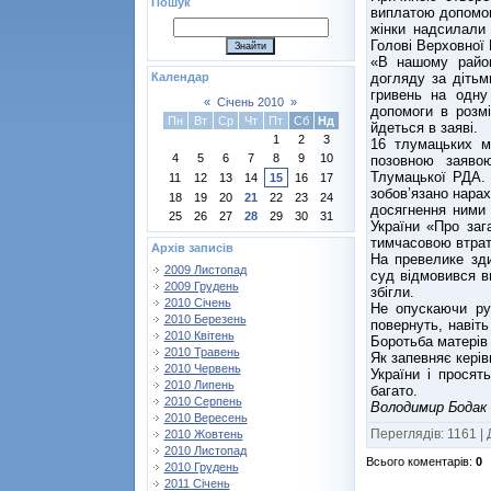
Пошук
виплатою допомоги
жінки надсилали 
Голові Верховної 
«В нашому район
догляду за дітьм
Календар
гривень на одну
«
Січень 2010
»
допомоги в розмі
Пн
Вт
Ср
Чт
Пт
Сб
Нд
йдеться в заяві.
1
2
3
16 тлумацьких м
4
5
6
7
8
9
10
позовною заяво
Тлумацької РДА. 
11
12
13
14
15
16
17
зобов’язано нара
18
19
20
21
22
23
24
досягнення ними 
25
26
27
28
29
30
31
України «Про заг
тимчасовою втрат
Архів записів
На превелике зди
2009 Листопад
суд відмовився в
2009 Грудень
збігли.
2010 Січень
Не опускаючи ру
2010 Березень
повернуть, навіт
2010 Квітень
Боротьба матерів
2010 Травень
Як запевняє керів
2010 Червень
України і просят
2010 Липень
багато.
2010 Серпень
Володимир Бодак
2010 Вересень
Переглядів
:
1161
|
2010 Жовтень
2010 Листопад
Всього коментарів
:
0
2010 Грудень
2011 Січень