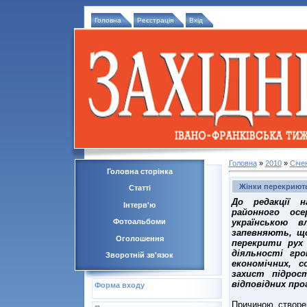
Головна
Реєстрація
Вхід
Головна
»
2010
»
Січе
Головна сторінка
Жінки перекриют
Статті
До редакції н
Інтерв'ю
районного осе
українською в
Фотоальбоми
запевняють, щ
Оголошення
перекрити рух
діяльності гро
Зворотній зв'язок
економічних, с
захист підрост
відповідних про
Форма входу
Причиною створе