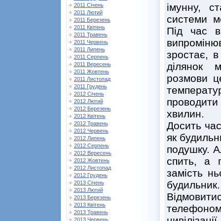
імунну, с
2011 Січень
2011 Лютий
системи мо
2011 Березень
2011 Квітень
Під час в
2011 Травень
випромін
2011 Червень
2011 Липень
зростає, в
2011 Серпень
ділянок м
2011 Вересень
2011 Жовтень
розмови ц
2011 Листопад
2011 Грудень
температу
2012 Січень
проводит
2012 Лютий
2012 Березень
хвилин.
2012 Квітень
Досить ча
2012 Травень
2012 Червень
як будильни
2012 Липень
2012 Серпень
подушку. А
2012 Вересень
спить, а 
2012 Жовтень
2012 Листопад
замість н
2012 Грудень
будильник.
2013 Січень
2013 Лютий
Відмовит
2013 Березень
2013 Квітень
телефоно
2013 Травень
цивілізаці
2013 Червень