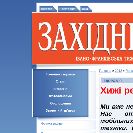
Головна
Реєстрація
Вхід
Головна
»
2012
»
Липе
Головна сторінка
ЗДОРОВ"Я
Статті
Хижі р
Інтерв'ю
Фотоальбоми
Оголошення
Ми вже не
Зворотній зв'язок
Нас ото
мобільни
Форма входу
техніки. 