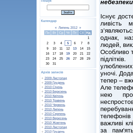
небезпек
Пошук
Існує дост
Календар
ливість м
«
Липень 2012
»
з’являютьс
Пн
Вт
Ср
Чт
Пт
Сб
Нд
однак, н
1
людей, вик
2
3
4
5
6
7
8
9
10
11
12
13
14
15
Особливо т
16
17
18
19
20
21
22
підліткі
23
24
25
26
27
28
29
30
31
улюблених 
уночі. Дод
Архів записів
2009 Листопад
тепер – вж
2009 Грудень
Але телефо
2010 Січень
2010 Березень
нею про
2010 Квітень
неспрос
2010 Травень
2010 Червень
перебуван
2010 Липень
2010 Серпень
телефонів 
2010 Вересень
важливі кл
2010 Жовтень
2010 Листопад
за пам'ят
2010 Грудень