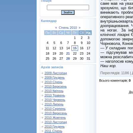
Пошук
саме мав на уваз
зрозуміло, що бі
виникають пробле
оперативного реа
внутрішньоквар
Календар
доопрацювання. Ч
«
Січень 2010
»
на ногах. За ін
Пн
Вт
Ср
Чт
Пт
Сб
Нд
клінічної лікарні
1
2
3
допомогою зверн
4
5
6
7
8
9
10
Чорновола, Конов
— У складних пог
11
12
13
14
15
16
17
— підсумував мі
18
19
20
21
22
23
24
можна розслабити
25
26
27
28
29
30
31
— наголосив ком
Наш кор.
Архів записів
Переглядів
:
1186
|
2009 Листопад
2009 Грудень
Всього коментарів
:
0
2010 Січень
2010 Березень
2010 Квітень
До
2010 Травень
2010 Червень
2010 Липень
2010 Серпень
2010 Вересень
2010 Жовтень
2010 Листопад
2010 Грудень
2011 Січень