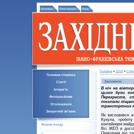
Головна
Реєстрація
Вхід
Головна
»
2010
»
Січе
Головна сторінка
Засніжило
Статті
В ніч на вівтор
Інтерв'ю
цього були гот
Перехрестя, с
Фотоальбоми
посипали піщан
Оголошення
транспортних м
Зворотній зв'язок
Як висловився в.
Кукула, «роботу
контейнерні майда
Форма входу
Всі ЖЕО в достат
Очищення від сні