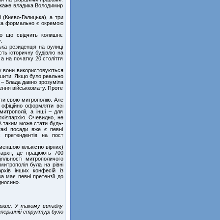
– каже владика Володимир
 (Києво-Галицька), а три
 яка формально є окремою
о що свідчить колишнє
.
а резиденція на вулиці
сть історичну будівлю на
 а на початку 20 століття
у вони використовуються
ішити. Якщо було реально
. – Влада давно зрозуміла
ення військкомату. Проте
ати свою митрополію. Але
офіційно оформляти всі
митрополії, а інші – для
архієпархію. Очевидно, не
 А таким може стати будь-
акі посади вже є певні
 претендентів на пост
меншою кількістю вірних)
архії, де працюють 700
яльності митрополичого
митрополія була на рівні
рхів інших конфесій із
а має певні претензії до
дносин».
ріше. У такому випадку
перішній структурі було