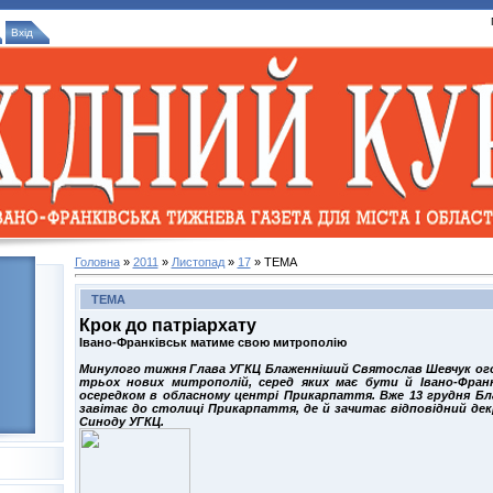
Вхід
Головна
»
2011
»
Листопад
»
17
» ТЕМА
ТЕМА
Крок до патріархату
Івано-Франківськ матиме свою митрополію
Минулого тижня Глава УГКЦ Блаженніший Святослав Шевчук ог
трьох нових митрополій, серед яких має бути й Івано-Франк
осередком в обласному центрі Прикарпаття. Вже 13 грудня Б
завітає до столиці Прикарпаття, де й зачитає відповідний де
Синоду УГКЦ.