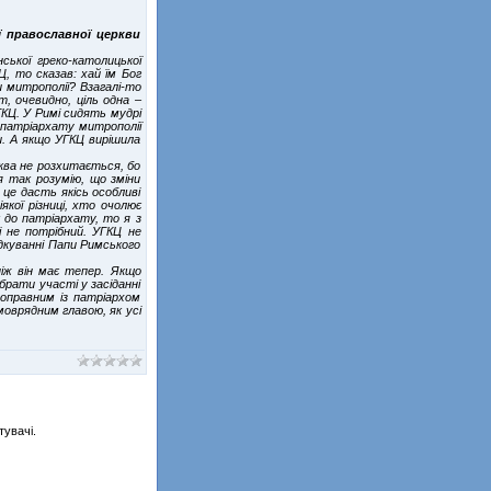
ї православної церкви
ської греко-католицької
, то сказав: хай їм Бог
 митрополії? Взагалі-то
, очевидно, ціль одна –
КЦ. У Римі сидять мудрі
 патріархату митрополії
и. А якщо УГКЦ вирішила
рква не розхитається, бо
я так розумію, що зміни
це дасть якісь особливі
якої різниці, хто очолює
 до патріархату, то я з
і не потрібний. УГКЦ не
куванні Папи Римського
іж він має тепер. Якщо
рати участі у засіданні
ноправним із патріархом
моврядним главою, як усі
тувачі.