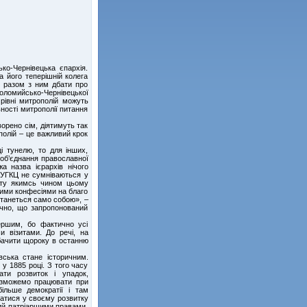
ко-Чернівецька єпархія.
 його теперішній колега
і разом з ним дбати про
оломийсько-Чернівецької
 рівні митрополій можуть
ності митрополії питання
ворено сім, діятимуть так
полій – це важливий крок
і тунелю, то для інших,
о об’єднання православної
а назва ієрархів нічого
ї УГКЦ не сумніваються у
ату якимсь чином цьому
ними конфесіями на благо
станеться само собою», –
чно, що запропонований
ершим, бо фактично усі
 візитами. До речі, на
бачити щороку в останню
вська стане історичним.
у 1885 році. З того часу
ти розвиток і упадок,
и зможемо працювати при
більше демократії і там
татися у своєму розвитку
ий патріаршими правами.