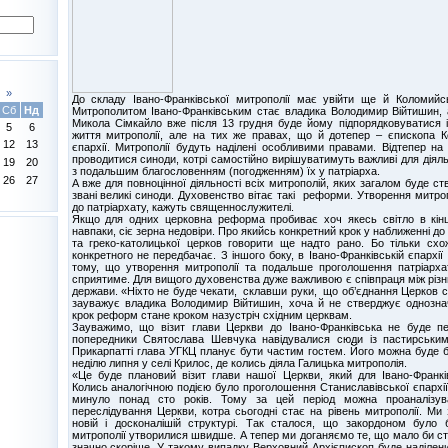
»
До складу Івано-Франківської митрополії має увійти ще й Коломийсь
Сб
Нд
Митрополитом Івано-Франківським стає владика Володимир Війтишин, а
Микола Сімкайло вже після 13 грудня буде йому підпорядковуватися 
5
6
життя митрополії, але на тих же правах, що й дотепер – єпископа К
12
13
єпархії. Митрополії будуть наділені особливими правами. Відтепер на
проводитися синоди, котрі самостійно вирішуватимуть важливі для діяль
19
20
з подальшим благословенням (погодженням) їх у патріарха.
26
27
А вже для повноцінної діяльності всіх митрополій, яких загалом буде ст
звані великі синоди. Духовенство вітає такі реформи. Утворення митро
до патріархату, кажуть священнослужителі.
Якщо для одних церковна реформа пробиває хоч якесь світло в кінц
навпаки, сіє зерна недовіри. Про якийсь конкретний крок у наближенні д
та греко-католицької церков говорити ще надто рано. Бо тільки схож
конкретного не передбачає. З іншого боку, в Івано-Франківській єпархі
тому, що утворення митрополії та подальше проголошення патріарх
сприятиме. Для вищого духовенства дуже важливою є співпраця між різ
держави. «Ніхто не буде чекати, склавши руки, що об’єднання Церков 
зауважує владика Володимир Війтишин, хоча й не стверджує однозна
крок реформ стане кроком назустріч східним церквам.
Зауважимо, що візит глави Церкви до Івано-Франківська не буде п
попередники Святослава Шевчука навідувалися сюди із пастирськими
Прикарпатті глава УГКЦ планує бути частим гостем. Його можна буде 
неділю липня у селі Крилос, де колись діяла Галицька митрополія.
«Це буде плановий візит глави нашої Церкви, який для Івано-Франкі
Колись аналогічною подією було проголошення Станиславівської єпархії 
минуло понад сто років. Тому за цей період можна проаналізува
переслідування Церкви, котра сьогодні стає на рівень митрополії. М
новій і досконалішій структурі. Так сталося, що закордоном було 
митрополії утворилися швидше. А тепер ми доганяємо те, що мало би с
значно скоріше. У такому випадку Верховний Архієпископ буде наділен