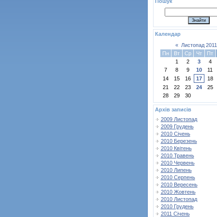
Пошук
Календар
«
Листопад 2011
Пн
Вт
Ср
Чт
Пт
1
2
3
4
7
8
9
10
11
14
15
16
17
18
21
22
23
24
25
28
29
30
Архів записів
2009 Листопад
2009 Грудень
2010 Січень
2010 Березень
2010 Квітень
2010 Травень
2010 Червень
2010 Липень
2010 Серпень
2010 Вересень
2010 Жовтень
2010 Листопад
2010 Грудень
2011 Січень