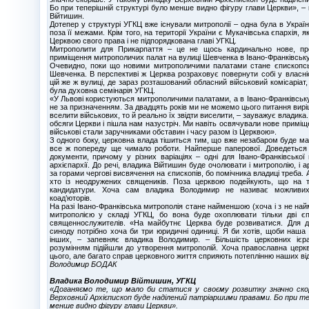
Бо при теперішній структурі було менше видно фігуру глави Церкви», 
Війтишин.
Дотепер у структурі УГКЦ вже існували митрополії – одна була в Україні
поза її межами. Крім того, на території України є Мукачівська єпархія,
Церквою свого права і не підпорядкована главі УГКЦ.
Митрополити для Прикарпаття – це не щось кардинально нове, пр
приміщення митрополичих палат на вулиці Шевченка в Івано-Франківську
Очевидно, поки що новими митрополичими палатами стане єпископськ
Шевченка. В перспективі ж Церква розраховує повернути собі у власні
цій же ж вулиці, де зараз розташований обласний військовий комісаріат,
була духовна семінарія УГКЦ.
«У Львові користуються митрополичими палатами, а в Івано-Франківськ
не за призначенням. За двадцять років ми не можемо цього питання вир
вселити військових, то й реально їх звідти виселити, – зауважує владика
обсяги Церкви і пішла нам назустріч. Ми навіть освячували нове приміщ
військові стали заручниками обставин і часу разом із Церквою».
З одного боку, церковна влада тішиться тим, що вже незабаром буде м
все ж попереду ще чимало роботи. Найперше паперової. Доведеться 
документи, причому у різних варіаціях – одні для Івано-Франківської 
архієпархії. До речі, владика Війтишин буде очолювати і митрополію, і 
за горами чергові висвячення на єпископів, бо помічника владиці треба.
хто із неодружених священиків. Поза церквою подейкують, що на т
кандидатури. Хоча сам владика Володимир не називає можливих
коад’юторів.
На разі Івано-Франківська митрополія стане найменшою (хоча і з не най
митрополією у складі УГКЦ, бо вона буде охоплювати тільки дві єп
священнослужителів. «На майбутнє Церква буде розвиватися. Для ді
синоду потрібно хоча би три юридичні одиниці. Я би хотів, щоби наша 
інших, – запевняє владика Володимир. – Більшість церковних ієра
розумінням підійшли до утворення митрополій. Хоча православна церкв
цього, але багато справ церковного життя сприяють потеплінню наших ві
Володимир БОДАК
Владика Володимир Війтишин, УГКЦ
«Доганяємо те, що мало би статися у своєму розвитку значно ско
Верховний Архієпископ буде наділений патріаршими правами. Бо при те
менше видно фігуру глави Церкви».