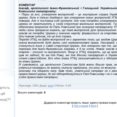
КОМЕНТАР
Іоасаф, архієпископ Івано-Франківський і Галицький Українсько
Київського патріархату:
– Перш за все, утворення митрополій – це внутрішня справа Україн
церкви. Коли я тільки довідався про утворення нових митрополій УГКЦ
помагає. Але я поставив собі питання: для чого потрібно утворювати
церкви не практикують у своїй структурі маленьких митрополій. Тут
підготовка звернення до Папи Римського про визнання патріархату УГ
люди і вони прекрасно знають, що таке митрополії. Для проголошення
зовсім не потрібні. Церква у кожного народу формується за єпархіям
йти таким шляхом, то це їхня справа.
Переділ УГКЦ на дрібні митрополії не є гарантією того, що згодом Це
кожна митрополія буде мати свої напівавтономні права. Насправді, 
стануться лише у самій структурі Церкви. Але говорити про те, що 
переваги для Івано-Франківська зокрема, я б не хотів. Немає зовсім ні
єпархію – єпископ чи митрополит. Якщо в УГКЦ говорять, що це крок
цим не згідний, бо ані для Риму, ані для Москви патріархат в Україн
стане самостійною. Все одно глава УГКЦ залишатиметься у підпоряд
як глави Церкви.
Я сумніваюся, що архієпископ Святослав буде мати більше прав, ан
уніатські патріархи не мають титулу кардинала, то вони не можуть б
конклаву та обирати папу. Крім того, уніатський патріарх не є рів
православної церкви, бо він підпорядковується Папі Римському і не є са
східні православні патріархи.
Переглядів
:
1508
|
Додав
:
bond
|
Рейтинг
:
0.0
/
0
Всього коментарів
:
0
Додавати коментарі можуть лише зареєстровані корис
[
Реєстрація
|
Вхід
]