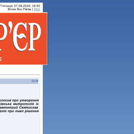
П`ятниця, 07.08.2026, 18:50
Вітаю Вас
Гість
|
RSS
13:20
олосив про утворення
івська митрополія із
лаженніший Святослав
крет про таке рішення