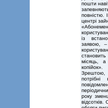
пошти наві
запевняють
повністю. 
центрі зай
«Абонем
користуван
із встан
заявою, –
користу
становить 
місяць, 
копійок».
Зрештою, 
потрібні
повідомл
періодични
року змен
відсотків.
обсяги пис