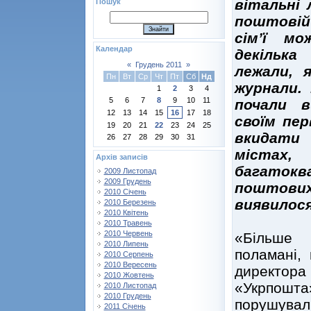
вітальні 
Пошук
поштовій 
сім’ї м
Календар
декільк
«
Грудень 2011
»
лежали, 
Пн
Вт
Ср
Чт
Пт
Сб
Нд
журнали.
1
2
3
4
5
6
7
8
9
10
11
почали в
12
13
14
15
16
17
18
своїм пер
19
20
21
22
23
24
25
вкидати
26
27
28
29
30
31
містах
Архів записів
багатокв
2009 Листопад
2009 Грудень
поштових
2010 Січень
виявилося,
2010 Березень
2010 Квітень
2010 Травень
2010 Червень
«Більше 
2010 Липень
поламані, 
2010 Серпень
2010 Вересень
директора
2010 Жовтень
«Укрпошта
2010 Листопад
2010 Грудень
порушувал
2011 Січень