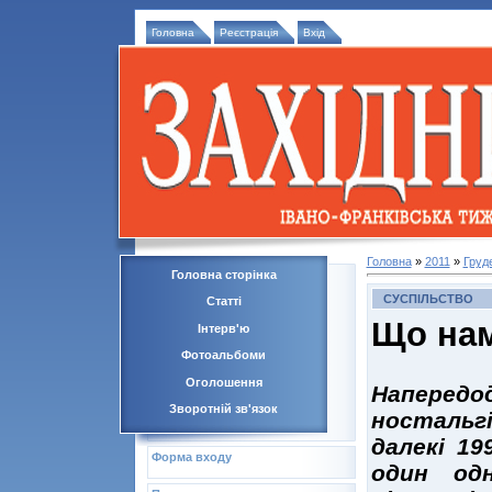
Головна
Реєстрація
Вхід
Головна
»
2011
»
Груд
Головна сторінка
СУСПІЛЬСТВО
Статті
Що нам
Інтерв'ю
Фотоальбоми
Оголошення
Напередо
Зворотній зв'язок
ностальг
далекі 19
Форма входу
один од