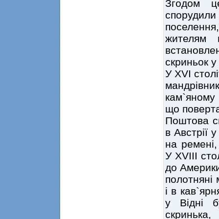
Згодом ц
спорудили
поселення
жителям 
встановлен
скриньок у
У XVI столі
мандрівн
кам`яному 
що поверта
Поштова ск
в Австрії у
на ремені,
У XVIII сто
до Америки
полотняні 
і в кав`яр
у Відні 
скринька