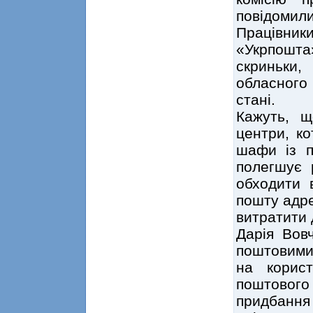
повідоми
Працівник
«Укрпошта
скриньки
обласного
стані.
Кажуть, щ
центри, ко
шафи із п
полегшує 
обходити 
пошту адре
витратити 
Дарія Вов
поштовими
на корист
поштового
придбання 