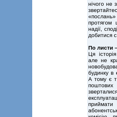
нічого не 
звертайт
«послань»
протягом 
надії, спо
добитися с
По листи 
Ця історія
але не кр
новобудов
будинку в 
А тому є т
поштови
звертали
експлуат
приймати
абонентсь
комісію п