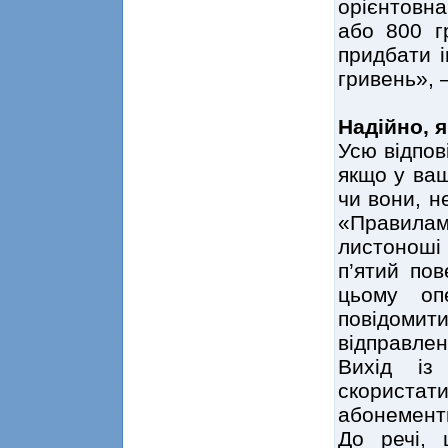
орієнтовна
або 800 г
придбати і
гривень», 
Надійно, я
Усю відпов
якщо у ва
чи вони, н
«Правилам
листоноші 
п’ятий пов
цьому оп
повідомити
відправлен
Вихід із
скористат
абонемент
До речі,