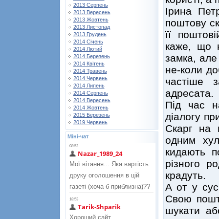
2013 Серпень
Ірина Пет
2013 Вересень
2013 Жовтень
поштову ск
2013 Листопад
її поштов
2013 Грудень
2014 Січень
каже, що 
2014 Лютий
замка, але
2014 Березень
2014 Квітень
не-коли до
2014 Травень
2014 Червень
частіше 
2014 Липень
адресата.
2014 Серпень
2014 Вересень
Під час н
2014 Жовтень
діалогу пр
2015 Березень
2019 Червень
Скарг на 
Міні-чат
одним хул
кидають п
різного р
крадуть.
А от у сус
Свою пошту
шукати аб