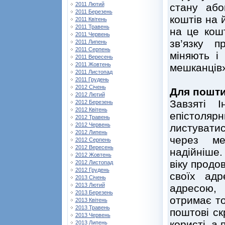
2011 Лютий
стану або
2011 Березень
коштів на 
2011 Квітень
2011 Травень
на це кош
2011 Червень
зв’язку п
2011 Липень
2011 Серпень
міняють і
2011 Вересень
2011 Жовтень
мешканців
2011 Листопад
2011 Грудень
2012 Січень
Для пошти
2012 Лютий
Завзяті І
2012 Березень
2012 Квітень
епістоля
2012 Травень
2012 Червень
листувати
2012 Липень
через ме
2012 Серпень
2012 Вересень
надійніше
2012 Жовтень
віку продо
2012 Листопад
2012 Грудень
своїх адр
2013 Січень
2013 Лютий
адресою, 
2013 Березень
отримає то
2013 Квітень
2013 Травень
поштові ск
2013 Червень
користі, а
2013 Липень