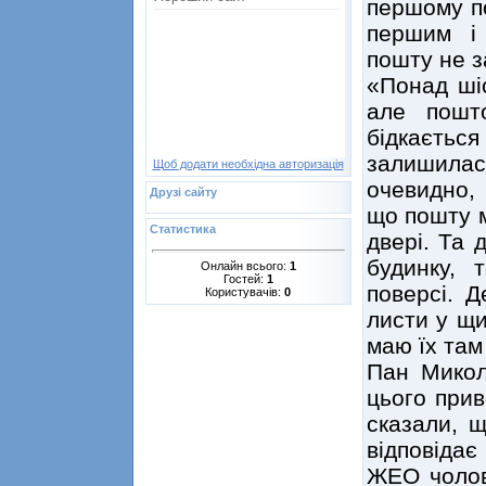
першому по
першим і
пошту не з
«Понад шіс
але пошт
бідкається 
залишила
Щоб додати необхідна авторизація
очевидно, 
Друзі сайту
що пошту м
Статистика
двері. Та 
будинку,
Онлайн всього:
1
Гостей:
1
поверсі. 
Користувачів:
0
листи у щи
маю їх там
Пан Микол
цього прив
сказали, 
відповідає
ЖЕО чолові