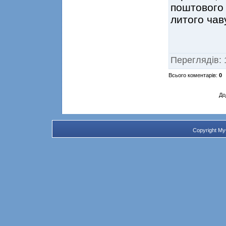
поштовог
литого чав
Переглядів
:
Всього коментарів
:
0
До
Copyright M