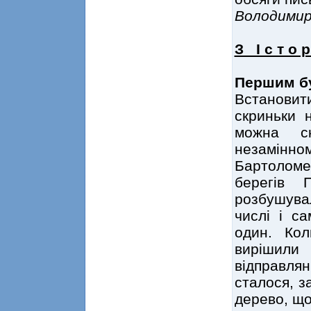
Володими
З І с т о р 
Першим б
Встановит
скриньки 
можна с
незамінном
Бартоломе
берегів 
розбушувал
числі і с
один. Кол
вирішили 
відправл
сталося, з
дерево, що