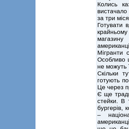
Колись ка
вистачало 
за три міся
Готувати 
крайньому
магазину
американці
Мігранти с
Особливо ц
не можуть ї
Скільки ту
готують по
Це через п
Є ще тради
стейки. В 
бургерів, 
– націон
американці
ще не бач