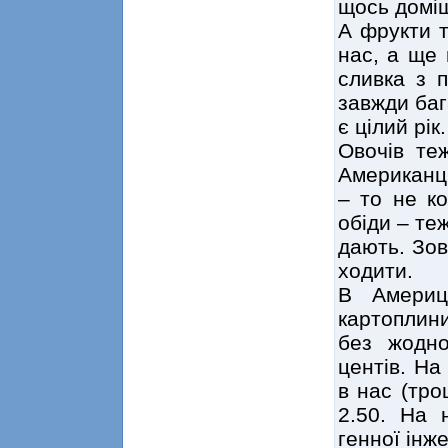
щось доміш
А фрукти т
нас, а ще 
сливка з п
завжди баг
є цілий рік
Овочів теж
Американці
– то не ко
обіди – те
дають. Зов
ходити.
В Америц
картоплини
без жодно
центів. На
в нас (тро
2.50. На
генної інже