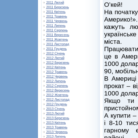
2011 Лютий
О’кей!
2011 Березень
На початку
2011 Квітень
2011 Травень
Америко!».
2011 Червень
кажуть л
2011 Липень
2011 Серпень
українськ
2011 Вересень
2011 Жовтень
міста.
2011 Листопад
Працювати 
2011 Грудень
2012 Січень
це в Амери
2012 Лютий
1000 долар
2012 Березень
2012 Квітень
90, мобіль
2012 Травень
2012 Червень
В Америці
2012 Липень
прокат – в
2012 Серпень
2012 Вересень
1000 долар
2012 Жовтень
Якщо ти 
2012 Листопад
2012 Грудень
пристойном
2013 Січень
2013 Лютий
А купити –
2013 Березень
і 8-10 тис
2013 Квітень
2013 Травень
гарному е
2013 Червень
районі.
2013 Липень