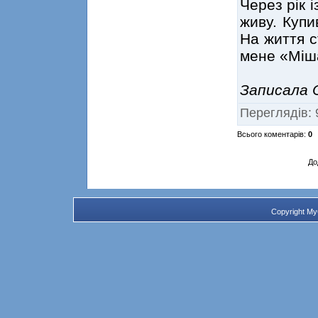
Через рік 
живу. Купи
На життя с
мене «Міш
Записала 
Переглядів
:
Всього коментарів
:
0
До
Copyright M