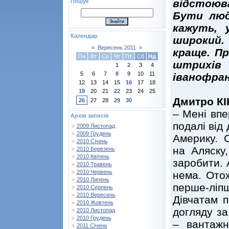
відстоюв
Пошук
Бути люд
кажуть, 
Календар
широкий.
«
Вересень 2011
»
краще. Пр
Пн
Вт
Ср
Чт
Пт
Сб
Нд
штрихів
1
2
3
4
5
6
7
8
9
10
11
іванофран
12
13
14
15
16
17
18
19
20
21
22
23
24
25
Дмитро КІН
26
27
28
29
30
– Мені впе
Архів записів
подалі від
2009 Листопад
2009 Грудень
Америку. 
2010 Січень
на Аляску
2010 Березень
2010 Квітень
заробити. 
2010 Травень
2010 Червень
нема. Ото
2010 Липень
перше-ліп
2010 Серпень
2010 Вересень
Дівчатам 
2010 Жовтень
догляду за
2010 Листопад
2010 Грудень
– вантажн
2011 Січень