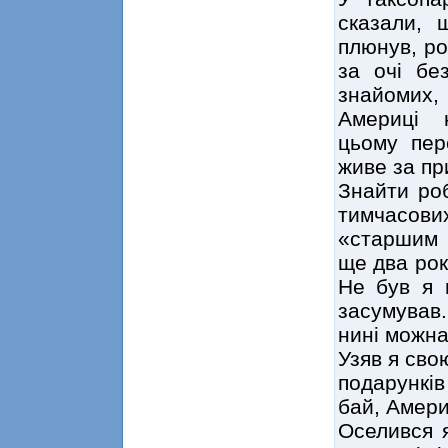
сказали,
плюнув, ро
за очі бе
знайомих,
Америці н
цьому пер
живе за пр
Знайти ро
тимчасов
«старшим 
ще два рок
Не був я 
засумував.
нині можна
Узяв я сво
подарунків 
бай, Амери
Оселився я