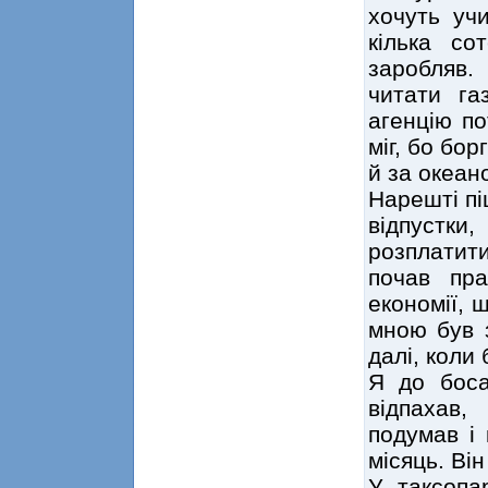
хочуть учи
кілька со
заробляв.
читати га
агенцію по
міг, бо бор
й за океан
Нарешті пі
відпустк
розплатит
почав пр
економії, 
мною був з
далі, коли 
Я до боса
відпахав
подумав і
місяць. Він
У таксопа