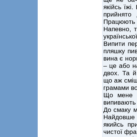
якійсь їжі
прийнято 
Працюють т
Напевно, т
українсько
Випити пе
пляшку пив
вина є нор
– це або н
двох. Та й
що аж сміш
грамами вод
Що мене 
випивають 
До смаку м
Найдовше 
якийсь пр
чистої фра