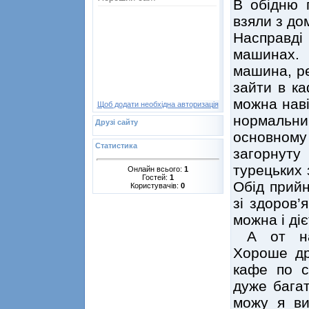
В обідню 
взяли з до
Насправді 
машинах.
машина, ре
зайти в ка
можна наві
Щоб додати необхідна авторизація
нормальний
Друзі сайту
основному
Статистика
загорнуту
турецьких 
Онлайн всього:
1
Гостей:
1
Обід прий
Користувачів:
0
зі здоров’
можна і ді
А от на 
Хороше др
кафе по с
дуже багат
можу я ви