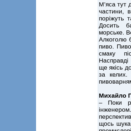
М’яса тут 
частини, 
поріжуть т
Досить б
морське. В
Алкоголю 
пиво. Пиво
смаку пі
Насправді 
ще якісь д
за келих.
пивоварнями
Михайло П
– Поки р
інженеро
перспектив
щось шукав
промислов