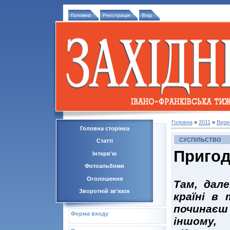
Головна
Реєстрація
Вхід
Головна
»
2011
»
Вере
Головна сторінка
СУСПІЛЬСТВО
Статті
Пригод
Інтерв'ю
Фотоальбоми
Оголошення
Там, дал
Зворотній зв'язок
країні в
починає
Форма входу
іншому,