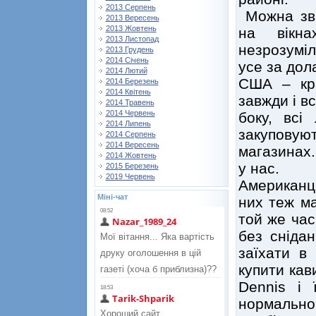
2013 Серпень
Можна зви
2013 Вересень
2013 Жовтень
на вікна
2013 Листопад
незрозуміл
2013 Грудень
2014 Січень
усе за дол
2014 Лютий
США – кра
2014 Березень
2014 Квітень
завжди і вс
2014 Травень
2014 Червень
боку, всі
2014 Липень
закупову
2014 Серпень
2014 Вересень
магазинах. 
2014 Жовтень
у нас.
2015 Березень
2019 Червень
Американці
Міні-чат
них теж ма
той же час
без снідан
заїхати в 
купити кав
Dennis і 
нормально 