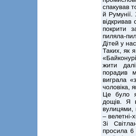
спакував т
й Румунії.
відкривав 
покрити з
пиляла-пи
Дітей у нас
Таких, як 
«Байконурі
жити дал
порадив м
виграла «з
чоловіка, я
Це було я
дощів. Я 
вулицями, 
– велетні-
Зі Світл
просила 6 