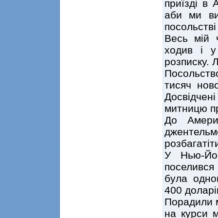
приїзді в 
аби ми ви
посольств
Весь мій
ходив і у
розписку. 
Посольство
тисяч нов
Досвідчен
митницю п
До Амери
джентель
розбагатіт
У Нью-Йо
поселився
була одно
400 доларі
Порадили м
на курси 