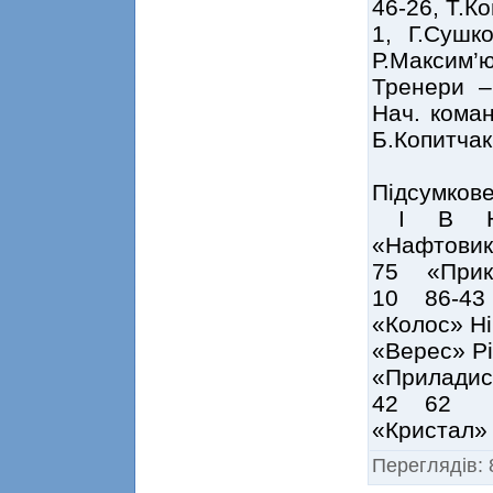
46-26, Т.Ко
1, Г.Сушк
Р.Максим’ю
Тренери –
Нач. кома
Б.Копитч
Підсумков
І В 
«Нафтов
75 «Прик
10 86-43
«Колос» 
«Верес» 
«Прилад
42 62
«Кристал
Переглядів
: