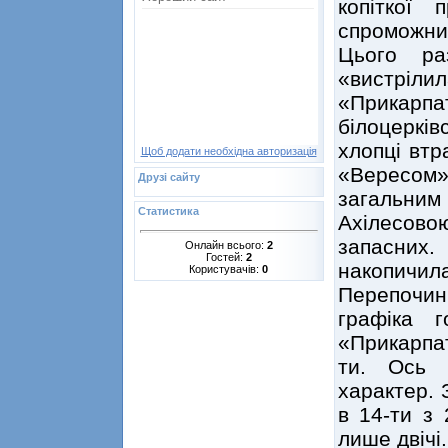
копіткої 
спроможний
Цього ра
«вистрі
«Прикарпа
білоцерків
хлопці втр
Щоб додати необхідна авторизація
«Вересом
Друзі сайту
загальним 
Статистика
Ахілесово
запасних.
Онлайн всього:
2
Гостей:
2
накопичила
Користувачів:
0
Перепочи
графіка 
«Прикарпа
ти. Ось 
характер. 
в 14-ти з 
лише двічі.