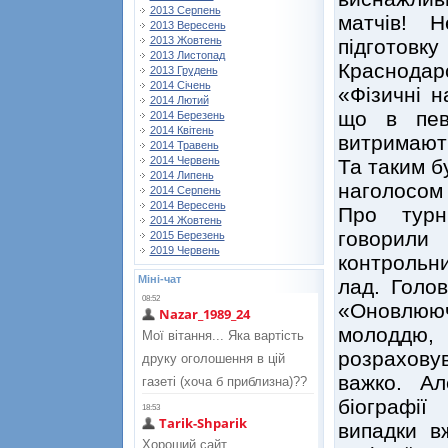
2013 Серпень
матчів! 
2013 Вересень
2013 Жовтень
підгото
2013 Листопад
Краснодар
2013 Грудень
2014 Січень
«Фізичні н
2014 Лютий
що в пев
2014 Березень
2014 Квітень
витримають
2014 Травень
2014 Червень
Та таким б
2014 Липень
наголосом 
2014 Серпень
2014 Вересень
Про турн
2014 Жовтень
говорили
2015 Березень
2019 Червень
контрольн
Міні-чат
лад. Голо
«Оновлююч
молоддю
розрахову
важко. Ал
біографії
випадки вж