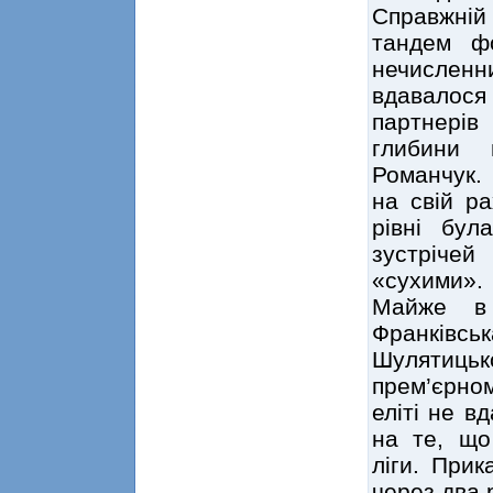
Справжній
тандем ф
нечислен
вдавалос
партнері
глибини 
Романчук. 
на свій ра
рівні бу
зустрічей
«сухими».
Майже в
Франків
Шулятиць
прем’єрно
еліті не в
на те, що
ліги. Прик
через два 