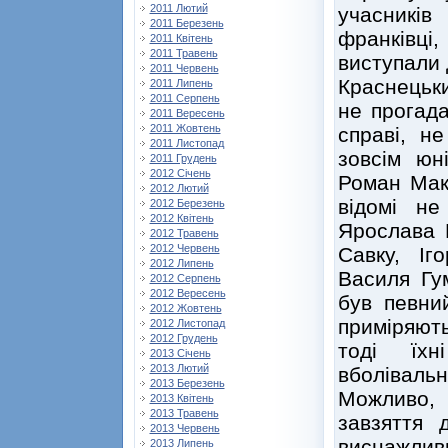
2011 Лютий
учасників
2011 Березень
франківці,
2011 Квітень
2011 Травень
виступали 
2011 Червень
Краснецьки
2011 Липень
2011 Серпень
не прогада
2011 Вересень
2011 Жовтень
справі, н
2011 Листопад
зовсім юн
2011 Грудень
2012 Січень
Роман Мак
2012 Лютий
відомі не
2012 Березень
2012 Квітень
Ярослава 
2012 Травень
2012 Червень
Савку, Іг
2012 Липень
Василя Гу
2012 Серпень
2012 Вересень
був певни
2012 Жовтень
приміряют
2012 Листопад
2012 Грудень
тоді їх
2013 Січень
2013 Лютий
вболівальн
2013 Березень
Можливо,
2013 Квітень
2013 Травень
завзяття 
2013 Червень
виснажлив
2013 Липень