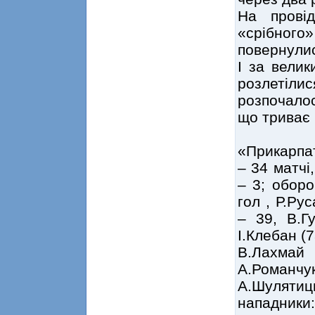
На прові
«срібного»
повернулис
І за велик
розлетіл
розпочалос
що триває 
«Прикарпат
– 34 матчі
– 3; оборо
гол , Р.Ру
– 39, В.Гу
І.Клебан (7
В.Лахмай 
А.Романчу
А.Шулятиць
нападники: 