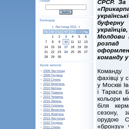
СРСР. За 
Пошук
«Прикарп
українські
Календар
буферну 
«
Листопад 2011
»
українці
Пн
Вт
Ср
Чт
Пт
Сб
Нд
Молдови 
1
2
3
4
5
6
розпад 
7
8
9
10
11
12
13
14
15
16
17
18
19
20
оформлен
21
22
23
24
25
26
27
команду у
28
29
30
Архів записів
Команду 2
2009 Листопад
2009 Грудень
фахівці у 
2010 Січень
у Москві І
2010 Березень
2010 Квітень
і Тараса 
2010 Травень
2010 Червень
кольори мі
2010 Липень
біля кер
2010 Серпень
2010 Вересень
сезону, 
2010 Жовтень
орудою С
2010 Листопад
2010 Грудень
«бронзу» 
2011 Січень