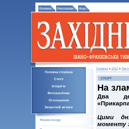
Головна
Реєстрація
Вхід
Головна
»
2011
»
Лист
Головна сторінка
СПОРТ
Статті
На зла
Інтерв'ю
Фотоальбоми
Два дес
Оголошення
«Прикарпа
Зворотній зв'язок
Цими дн
Форма входу
моменту 