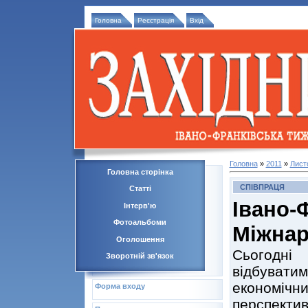
Головна
Реєстрація
Вхід
Головна
»
2011
»
Лист
Головна сторінка
СПІВПРАЦЯ
Статті
Івано
Інтерв'ю
Фотоальбоми
Міжна
Оголошення
Сьогодні
Зворотній зв'язок
відбуват
економі
Форма входу
перспект