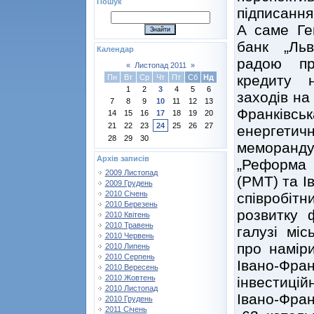
Пошук
підписання
А саме Ге
банк „Льв
Календар
радою пр
«
Листопад 2011
»
кредиту 
Пн
Вт
Ср
Чт
Пт
Сб
Нд
1
2
3
4
5
6
заходів на
7
8
9
10
11
12
13
Франківс
14
15
16
17
18
19
20
21
22
23
24
25
26
27
енергетич
28
29
30
меморанду
Архів записів
„Реформа м
2009 Листопад
(РМТ) та І
2009 Грудень
2010 Січень
співробітн
2010 Березень
розвитку 
2010 Квітень
2010 Травень
галузі мі
2010 Червень
про наміри
2010 Липень
2010 Серпень
Івано-Фран
2010 Вересень
2010 Жовтень
інвестиці
2010 Листопад
Івано-Фра
2010 Грудень
2011 Січень