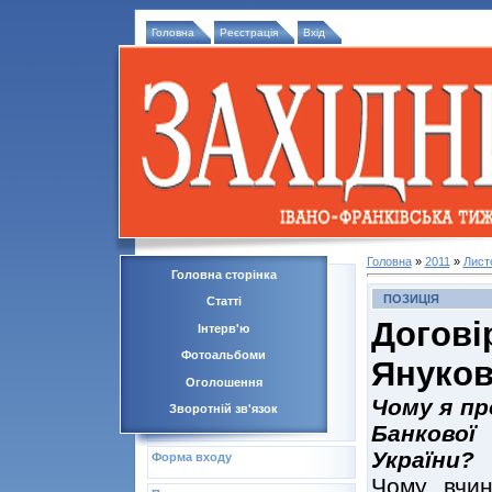
Головна
Реєстрація
Вхід
Головна
»
2011
»
Лист
Головна сторінка
ПОЗИЦІЯ
Статті
Догов
Інтерв'ю
Фотоальбоми
Януко
Оголошення
Чому я п
Зворотній зв'язок
Банкової
України?
Форма входу
Чому вчин