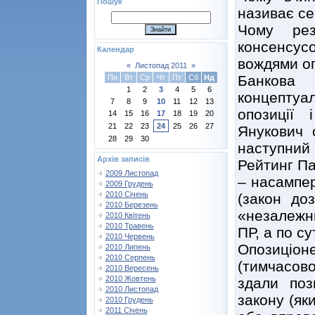
Пошук
називає с
Чому ре
консенсусо
Календар
вождями оп
«
Листопад 2011
»
Банкова 
Пн
Вт
Ср
Чт
Пт
Сб
Нд
1
2
3
4
5
6
концепту
7
8
9
10
11
12
13
опозиції 
14
15
16
17
18
19
20
21
22
23
24
25
26
27
Янукович 
28
29
30
наступний 
Архів записів
Рейтинг Пар
2009 Листопад
– насампер
2009 Грудень
2010 Січень
(закон доз
2010 Березень
«незалежн
2010 Квітень
2010 Травень
ПР, а по су
2010 Червень
Опозиціо
2010 Липень
2010 Серпень
(тимчасово
2010 Вересень
2010 Жовтень
здали поз
2010 Листопад
закону (як
2010 Грудень
2011 Січень