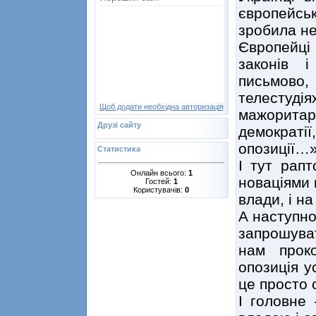
європейс
зробила не
Європейці
законів 
письмово,
телестуд
Щоб додати необхідна авторизація
мажоритарн
Друзі сайту
демокра
опозиції…
Статистика
І тут рапт
Онлайн всього:
1
новаціями 
Гостей:
1
Користувачів:
0
влади, і н
А наступно
запрошува
нам прок
опозиція у
це просто 
І головне