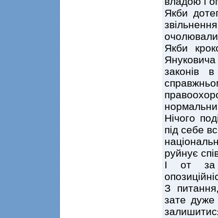
владою і о
Якби доте
звільнення
очолювали 
Якби крок
Януковича
законів в
справж
правоохо
нормальни
Нічого под
під себе вс
національ
руйнує сп
І от за 
опозиційні
З питання
зате дуже 
залишитися