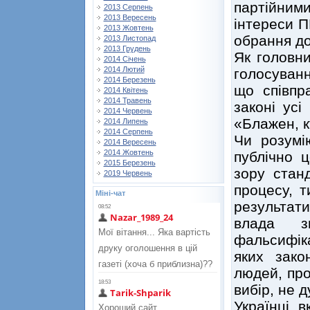
партійни
2013 Серпень
2013 Вересень
інтереси П
2013 Жовтень
обрання до
2013 Листопад
2013 Грудень
Як головни
2014 Січень
2014 Лютий
голосуванн
2014 Березень
що співпр
2014 Квітень
2014 Травень
законі усі
2014 Червень
«Блажен, 
2014 Липень
2014 Серпень
Чи розумі
2014 Вересень
2014 Жовтень
публічно 
2015 Березень
зору станд
2019 Червень
процесу, т
Міні-чат
результати
влада з
фальсифіка
яких зако
людей, про
вибір, не 
Українці 