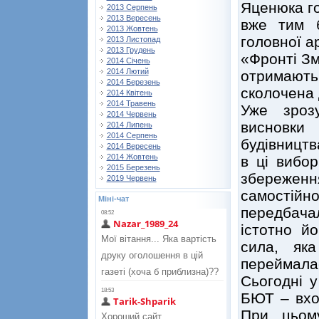
Яценюка го
2013 Серпень
2013 Вересень
вже тим б
2013 Жовтень
головної а
2013 Листопад
2013 Грудень
«Фронті Зм
2014 Січень
2014 Лютий
отримают
2014 Березень
сколочена 
2014 Квітень
2014 Травень
Уже зроз
2014 Червень
висновки
2014 Липень
2014 Серпень
будівницт
2014 Вересень
2014 Жовтень
в ці вибор
2015 Березень
збереже
2019 Червень
самостій
Міні-чат
передбачал
істотно й
сила, як
переймала
Сьогодні у
БЮТ – вход
При цьом