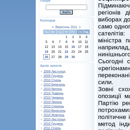
Пошук
Підминаюч
регіонів 
виборах до
Календар
само одног
«
Вересень 2011
»
сателітів
Пн
Вт
Ср
Чт
Пт
Сб
Нд
1
2
3
4
міністра 
5
6
7
8
9
10
11
наприклад
12
13
14
15
16
17
18
19
20
21
22
23
24
25
нинішньог
26
27
28
29
30
Сьогодні 
Архів записів
«регіонам»
2009 Листопад
переконані
2009 Грудень
2010 Січень
сили.
2010 Березень
Зовні схо
2010 Квітень
2010 Травень
опозиції м
2010 Червень
Партію рег
2010 Липень
2010 Серпень
потрохам
2010 Вересень
2010 Жовтень
політичне 
2010 Листопад
метод інд
2010 Грудень
2011 Січень