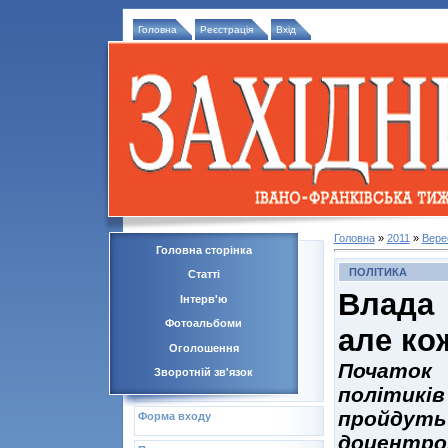
Головна
Реєстрація
Вхід
Головна
»
2011
»
Вере
Головна сторінка
ПОЛІТИКА
Статті
Влада 
Інтерв'ю
Фотоальбоми
але ко
Оголошення
Початок 
Зворотній зв'язок
політикі
пройдуть
Форма входу
доцентров