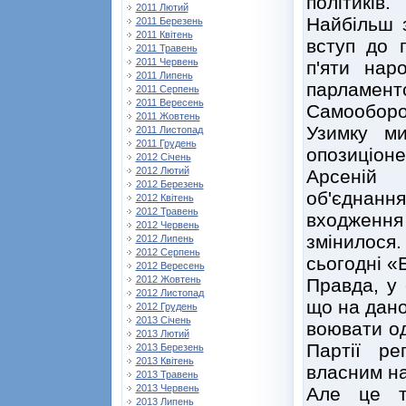
політиків.
2011 Лютий
Найбільш 
2011 Березень
2011 Квітень
вступ до 
2011 Травень
2011 Червень
п'яти нар
2011 Липень
парламентс
2011 Серпень
2011 Вересень
Самооборо
2011 Жовтень
Узимку м
2011 Листопад
2011 Грудень
опозиціоне
2012 Січень
2012 Лютий
Арсеній
2012 Березень
об'єднанн
2012 Квітень
2012 Травень
входженн
2012 Червень
змінилося.
2012 Липень
2012 Серпень
сьогодні «
2012 Вересень
2012 Жовтень
Правда, у 
2012 Листопад
що на дано
2012 Грудень
2013 Січень
воювати о
2013 Лютий
Партії ре
2013 Березень
2013 Квітень
власним н
2013 Травень
2013 Червень
Але це т
2013 Липень