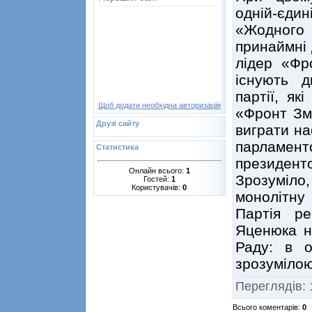
одній-єдині
«Жодного 
принаймні 
лідер «Фр
існують д
партії, як
Щоб додати необхідна авторизація
«Фронт Змі
Друзі сайту
виграти на
парламен
Статистика
президенто
Онлайн всього:
1
Зрозуміло,
Гостей:
1
Користувачів:
0
монолітну 
Партія ре
Яценюка н
Раду: в 
зрозумілою
Переглядів
:
Всього коментарів
:
0