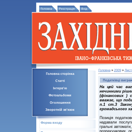
Головна
Реєстрація
Вхід
Головна
»
2009
»
Лист
Головна сторінка
Податківці виграю
Статті
На цей час ваг
Інтерв'ю
нечинними ріше
(фінансових ) 
Фотоальбоми
вважає, що под
Оголошення
п.1 ст.3 Зако
громадського ха
Зворотній зв'язок
Позиція податко
надавали послуги
Форма входу
гральні автомати
розрахункових о