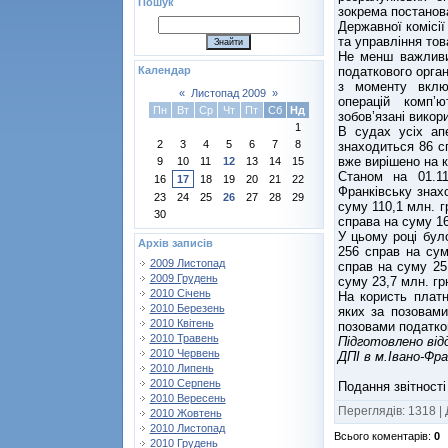
Пошук
зокрема постанова
Державної комісі
та управління тов
Не менш важливим
податкового орган
Календар
з моменту вклю
«
Листопад 2009
»
операцій комп’ю
Пн
Вт
Ср
Чт
Пт
Сб
Нд
зобов’язані викор
1
В судах усіх апе
2
3
4
5
6
7
8
знаходиться 86 сп
вже вирішено на к
9
10
11
12
13
14
15
Станом на 01.11
16
17
18
19
20
21
22
Франківську знахо
23
24
25
26
27
28
29
суму 110,1 млн. г
30
справа на суму 16
У цьому році бул
Архів записів
256 справ на сум
2009 Листопад
справ на суму 25
2009 Грудень
суму 23,7 млн. гр
2010 Січень
На користь платн
2010 Березень
яких за позовами
2010 Квітень
позовами податков
2010 Травень
Підготовлено від
2010 Червень
ДПІ в м.Івано-Фра
2010 Липень
2010 Серпень
Подання звітності
2010 Вересень
Переглядів
:
1318
|
2010 Жовтень
2010 Листопад
Всього коментарів
:
0
2010 Грудень