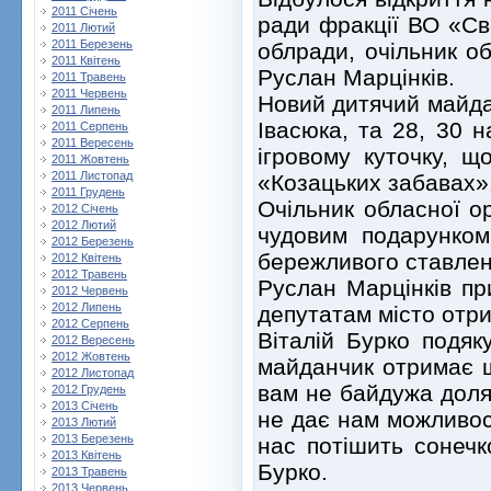
2011 Січень
ради фракції ВО «Сво
2011 Лютий
2011 Березень
облради, очільник о
2011 Квітень
Руслан Марцінків.
2011 Травень
2011 Червень
Новий дитячий майдан
2011 Липень
Івасюка, та 28, 30 
2011 Серпень
2011 Вересень
ігровому куточку, щ
2011 Жовтень
2011 Листопад
«Козацьких забавах»
2011 Грудень
Очільник обласної о
2012 Січень
2012 Лютий
чудовим подарунком
2012 Березень
бережливого ставлен
2012 Квітень
2012 Травень
Руслан Марцінків пр
2012 Червень
2012 Липень
депутатам місто отр
2012 Серпень
Віталій Бурко подяк
2012 Вересень
2012 Жовтень
майданчик отримає щ
2012 Листопад
вам не байдужа доля
2012 Грудень
2013 Січень
не дає нам можливост
2013 Лютий
2013 Березень
нас потішить сонечк
2013 Квітень
Бурко.
2013 Травень
2013 Червень