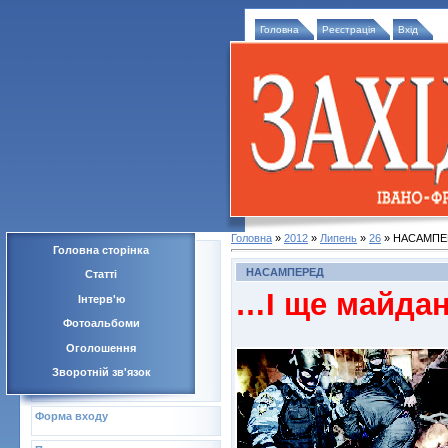
Головна
Реєстрація
Вхід
Головна
»
2012
»
Липень
»
26
» НАСАМПЕ
Головна сторінка
НАСАМПЕРЕД
Статті
…І ще майда
Інтерв'ю
Фотоальбоми
Оголошення
Зворотній зв'язок
Форма входу