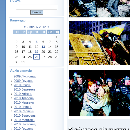
Пошук
Календар
«
Липень 2012
»
Пн
Вт
Ср
Чт
Пт
Сб
Нд
1
2
3
4
5
6
7
8
9
10
11
12
13
14
15
16
17
18
19
20
21
22
23
24
25
26
27
28
29
30
31
Архів записів
2009 Листопад
2009 Грудень
2010 Січень
2010 Березень
2010 Квітень
2010 Травень
2010 Червень
2010 Липень
2010 Серпень
2010 Вересень
2010 Жовтень
2010 Листопад
Відбулося відкриття 
2010 Грудень