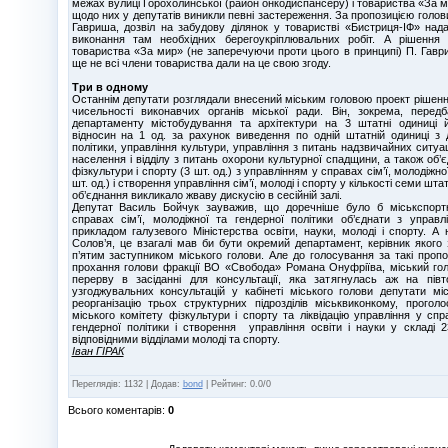
межах вулиці Горохолинської (район онкодиспансеру) і товариства «За м
щодо них у депутатів виникли певні застереження. За пропозицією голови
Гавриша, дозвіл на забудову ділянок у товаристві «Бистриця-ІФ» нада
виконання там необхідних берегоукріплювальних робіт. А рішення
товариства «За мир» (не заперечуючи проти цього в принципі) П. Гавр
ще не всі члени товариства дали на це свою згоду.
Три в одному
Останнім депутати розглядали внесений міським головою проект рішенн
чисельності виконавчих органів міської ради. Він, зокрема, перед
департаменту містобудування та архітектури на 3 штатні одиниці 
відносин на 1 од. за рахунок виведення по одній штатній одиниці з 
політики, управління культури, управління з питань надзвичайних ситуац
населення і відділу з питань охорони культурної спадщини, а також об’є
фізкультури і спорту (3 шт. од.) з управлінням у справах сім’ї, молодіжно
шт. од.) і створення управління сім’ї, молоді і спорту у кількості семи шта
об’єднання викликало жваву дискусію в сесійній залі.
Депутат Василь Бойчук зауважив, що доречніше було б міськспортк
справах сім’ї, молодіжної та гендерної політики об’єднати з управл
прикладом галузевого Міністерства освіти, науки, молоді і спорту. А
Солов’я, це взагалі мав би бути окремий департамент, керівник якого
п’ятим заступником міського голови. Але до голосування за такі пропоз
прохання голови фракції ВО «Свобода» Романа Онуфріїва, міський гол
перерву в засіданні для консультації, яка затягнулась аж на півт
узгоджувальних консультацій у кабінеті міського голови депутати мі
реорганізацію трьох структурних підрозділів міськвиконкому, прого
міського комітету фізкультури і спорту та ліквідацію управління у спра
гендерної політики і створення управління освіти і науки у складі 2
відповідними відділами молоді та спорту.
Іван ГІРАК
Переглядів
:
1132
|
Додав
:
bond
|
Рейтинг
:
0.0
/
0
Всього коментарів
:
0