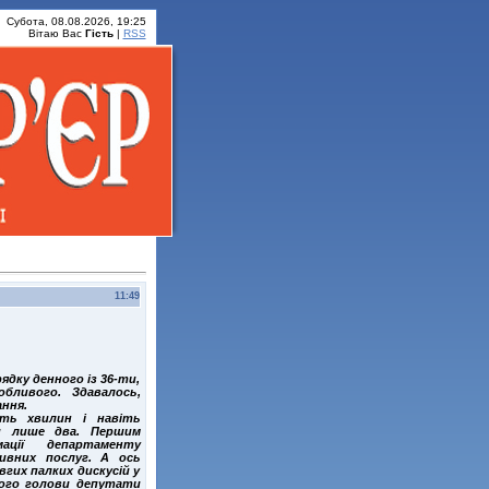
Субота, 08.08.2026, 19:25
Вітаю Вас
Гість
|
RSS
11:49
рядку денного із 36-ти,
бливого. Здавалось,
ння.
ять хвилин і навіть
ли лише два. Першим
ації департаменту
ивних послуг. А ось
гих палких дискусій у
ького голови депутати