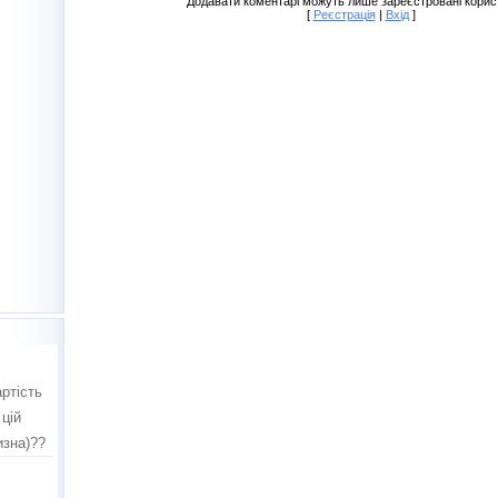
Додавати коментарі можуть лише зареєстровані корис
[
Реєстрація
|
Вхід
]