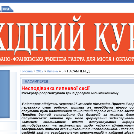
Вхід
Головна
»
2012
»
Липень
»
5
» НАСАМПЕРЕД
НАСАМПЕРЕД
Несподіванка липневої сесії
Міськрада реорганізувала три підрозділи міськвиконкому
У вівторок відбулась чергова 27-ма сесія міськради. Проект її по
переважно суто робочих, питань не передбачав нічого осо
депутати були налаштовані на швидкий перебіг сесійного засіда
Порядок денний затвердили без дискусій за якихось дес
депутатських запитів при його формуванні задекларува
«каменем спотикання» стало заслуховування інформ
містобудування та архітектури щодо надання адміністрат
завершилась липнева сесія цілковитою несподіванкою. Після дов
сесійній залі та узгоджувальних консультацій у кабінеті міс