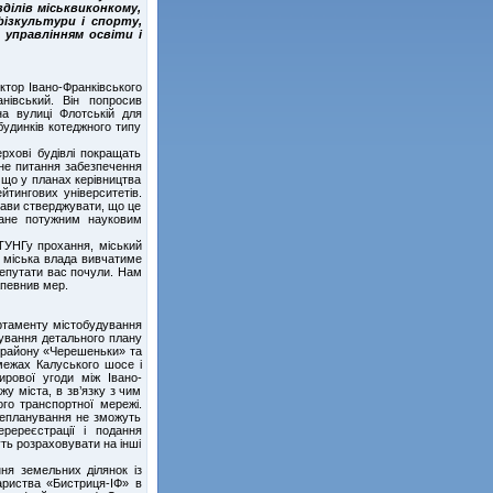
ділів міськвиконкому,
ізкультури і спорту,
з управлінням освіти і
ктор Івано-Франківського
анівський. Він попросив
а вулиці Флотській для
 будинків котеджного типу
рхові будівлі покращать
ене питання забезпечення
 що у планах керівництва
йтингових університетів.
тави стверджувати, що це
тане потужним науковим
ТУНГу прохання, міський
і міська влада вивчатиме
Депутати вас почули. Нам
запевнив мер.
артаменту містобудування
гування детального плану
крорайону «Черешеньки» та
межах Калуського шосе і
ирової угоди між Івано-
 міста, в зв’язку з чим
го транспортної мережі.
ерепланування не зможуть
еререєстрації і подання
ть розраховувати на інші
ня земельних ділянок із
ариства «Бистриця-ІФ» в