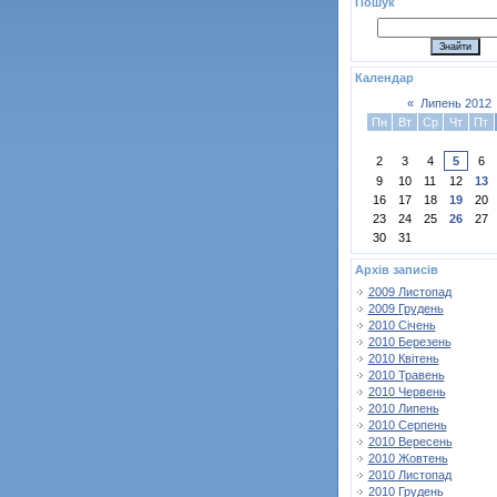
Пошук
Календар
«
Липень 2012
Пн
Вт
Ср
Чт
Пт
2
3
4
5
6
9
10
11
12
13
16
17
18
19
20
23
24
25
26
27
30
31
Архів записів
2009 Листопад
2009 Грудень
2010 Січень
2010 Березень
2010 Квітень
2010 Травень
2010 Червень
2010 Липень
2010 Серпень
2010 Вересень
2010 Жовтень
2010 Листопад
2010 Грудень