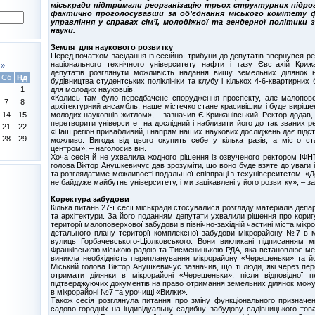
міськради підтримали реорганізацію трьох структурних підроз
фактично проголосувавши за об’єднання міського комітету ф
управління у справах сім’ї, молодіжної та гендерної політики 
науки.
Земля для наукового розвитку
Перед початком засідання із сесійної трибуни до депутатів звернувся ре
національного технічного університету нафти і газу Євстахій Криж
»
депутатів розглянути можливість надання вишу земельних ділянок н
Сб
Нд
будівництва студентських поліклініки та клубу і кількох 4-6-квартирних
для молодих науковців.
1
«Колись там було передбачене спорудження проспекту, але малопове
7
8
архітектурний ансамбль, наше містечко стане красивішим і буде виріш
молодих науковців житлом», – зазначив Є.Крижанівський. Ректор додав,
14
15
перетворити університет на дослідний і наблизити його до так званих ре
21
22
«Наш регіон привабливий, і напрям наших наукових досліджень дає підс
28
29
можливо. Вигода від цього окупить себе у кілька разів, а місто с
центром», – наголосив він.
Хоча сесія й не ухвалила жодного рішення із озвученого ректором ІФН
голова Віктор Анушкевичус дав зрозуміти, що воно буде взяте до уваги 
та розглядатиме можливості подальшої співпраці з техуніверситетом. «
не байдуже майбутнє університету, і ми зацікавлені у його розвитку», – 
Коректура забудови
Кілька питань 27-ї сесії міськради стосувалися розгляду матеріалів деп
та архітектури. За його поданням депутати ухвалили рішення про кори
території малоповерхової забудови в північно-західній частині міста мі
детального плану території комплексної забудови мікрорайону №7 в 
вулиць Горбачевського-Ціолковського. Вони викликані підписанням м
Франківською міською радою та Тисменицькою РДА, яка встановлює межу
виникла необхідність перепланування мікрорайону «Черешеньки» та йо
Міський голова Віктор Анушкевичус зазначив, що ті люди, які через п
отримати ділянки в мікрорайоні «Черешеньки», після відповідної п
підтверджуючих документів на право отримання земельних ділянок можу
в мікрорайоні №7 та урочищі «Вилки».
Також сесія розглянула питання про зміну функціонального призначен
садово-городніх на індивідуальну садибну забудову садівницького тов