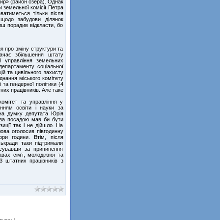
ир» (район озера). Однак
 земельної комісії Петра
ватиметься тільки після
 щодо забудови ділянок
иш порадив відкласти, бо
я про зміну структури та
бачає збільшення штату
й управління земельних
департаменту соціальної
ій та цивільного захисту
днання міського комітету
ї та гендерної політики (4
тних працівників. Але таке
омітет та управління у
інням освіти і науки за
 на думку депутата Юрія
 за посадою мав би бути
иції так і не дійшло. На
ова оголосив півгодинну
ори години. Втім, після
ськради таки підтримали
лосувавши за припинення
вах сім’ї, молодіжної та
3 штатних працівників з