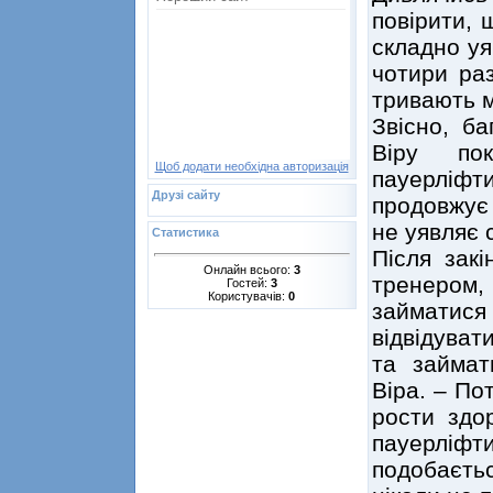
повірити, 
складно уя
чотири раз
тривають м
Звісно, б
Віру по
Щоб додати необхідна авторизація
пауерліфт
Друзі сайту
продовжує 
не уявляє 
Статистика
Після зак
Онлайн всього:
3
тренером,
Гостей:
3
Користувачів:
0
займатися 
відвідуват
та займат
Віра. – По
рости здо
пауерліф
подобаєть