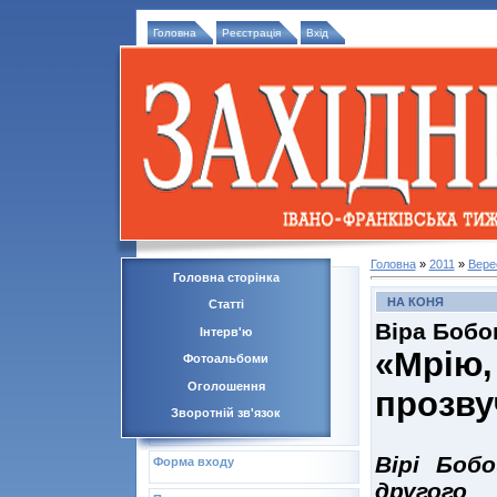
Головна
Реєстрація
Вхід
Головна
»
2011
»
Вере
Головна сторінка
НА КОНЯ
Статті
Віра Бобо
Інтерв'ю
«Мрію
Фотоальбоми
Оголошення
прозву
Зворотній зв'язок
Вірі Боб
Форма входу
другого