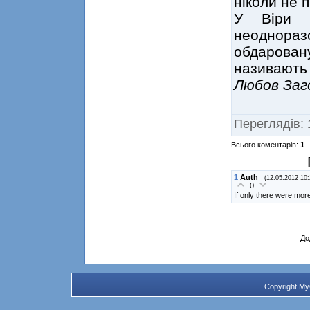
ніколи не 
У Віри 
неоднора
обдаровану
називають 
Любов Заг
Переглядів
:
Всього коментарів
:
1
1
Auth
(12.05.2012 10:
0
If only there were more
До
Copyright M