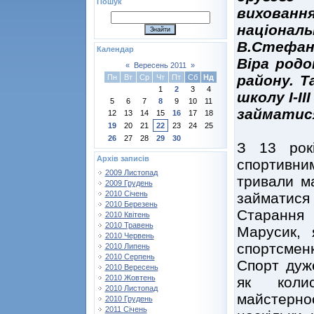
Пошук
вихован
націон
В.Стефан
Календар
Віра род
«
Вересень 2011
»
району. Т
Пн
Вт
Ср
Чт
Пт
Сб
Нд
1
2
3
4
школу I-I
5
6
7
8
9
10
11
займатис
12
13
14
15
16
17
18
19
20
21
22
23
24
25
26
27
28
29
30
З 13 рок
Архів записів
спортивни
2009 Листопад
тривали м
2009 Грудень
2010 Січень
займатися
2010 Березень
Старання
2010 Квітень
2010 Травень
Марусик,
2010 Червень
спортсменк
2010 Липень
2010 Серпень
Спорт дуже
2010 Вересень
2010 Жовтень
як коли
2010 Листопад
майстерно
2010 Грудень
2011 Січень