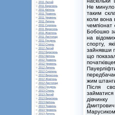
наскільки 
2011 Лютий
Не минуло 
2011 Березень
2011 Квітень
таким скл
2011 Травень
2011 Червень
коли вона 
2011 Липень
чемпіонат 
2011 Серпень
2011 Вересень
Бобошко за
2011 Жовтень
на відоми
2011 Листопад
2011 Грудень
спорту, як
2012 Січень
2012 Лютий
зайнявши п
2012 Березень
що показал
2012 Квітень
2012 Травень
початківце
2012 Червень
Пауерліфти
2012 Липень
2012 Серпень
передбачає
2012 Вересень
2012 Жовтень
жим штанги
2012 Листопад
Після св
2012 Грудень
2013 Січень
займатися
2013 Лютий
дівчинку
2013 Березень
2013 Квітень
Дмитрович 
2013 Травень
2013 Червень
Марусиком,
2013 Липень