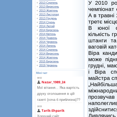
У 2010 ро
2013 Серпень
2013 Вересень
чемпіонат 
2013 Жовтень
А в травні
2013 Листопад
2013 Грудень
третє місце
2014 Січень
2014 Лютий
В юної с
2014 Березень
кількість 
2014 Квітень
2014 Травень
штанги та
2014 Червень
ваговій кате
2014 Липень
2014 Серпень
Віра канд
2014 Вересень
2014 Жовтень
може підн
2015 Березень
грудні, ма
2019 Червень
і Віра сп
Міні-чат
майстра сп
„Найбільш
міжнарод
прозвучав 
наполегл
здійснитися
Дивлячись