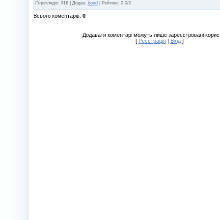
Переглядів
:
916
|
Додав
:
bond
|
Рейтинг
:
0.0
/
0
Всього коментарів
:
0
Додавати коментарі можуть лише зареєстровані корис
[
Реєстрація
|
Вхід
]