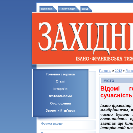
Головна
Реєстрація
Вхід
Головна
»
2012
»
Липе
Головна сторінка
МІСТО
Статті
Відомі г
Інтерв'ю
сучасність
Фотоальбоми
Оголошення
Івано-франків
мандрівникам, 
Зворотній зв'язок
часто бували в
гостинність п
завітає ще біл
Форма входу
історію свій вл