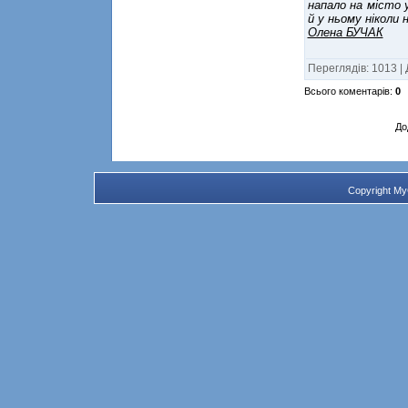
напало на місто у
й у ньому ніколи 
Олена БУЧАК
Переглядів
:
1013
|
Всього коментарів
:
0
До
Copyright M