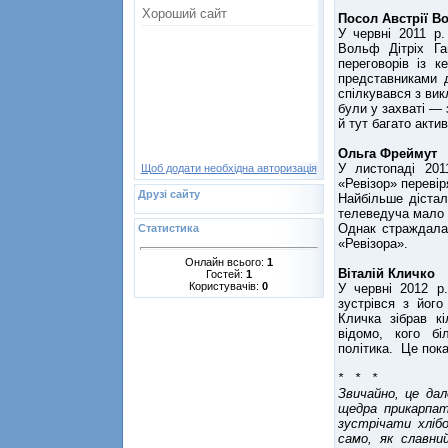
Посол Австрії В
У червні 2011 р.
Вольф Дітріх Га
переговорів із к
представниками д
спілкувався з вик
були у захваті — 
й тут багато акти
Ольга Фреймут
У листопаді 201
Щоб додати необхідна авторизація
«Ревізор» перевір
Друзі сайту
Найбільше дістал
телеведуча мало 
Однак страждала
Статистика
«Ревізора».
Онлайн всього:
1
Віталій Кличко
Гостей:
1
Користувачів:
0
У червні 2012 р.
зустрівся з його
Кличка зібрав к
відомо, кого бі
політика. Це пока
* * *
Звичайно, це да
щедра прикарпат
зустрічати хліб
само, як славний