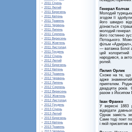
2011 Січень
2011 Лютий
Генерал Колчак
2011 Березень
Молодий турецьки
2011 Квітень
згодом її здобули
2011 Травень
його швидко від
2011 Червень
дізнається страш
2011 Липень
молодий генерал в
2011 Серпень
його гостинно зу
2011 Вересень
Потоцького. Мож
2011 Жовтень
фільм «Адмірал»,
2011 Листопад
— ватажка Білої а
2011 Грудень
цей колоритний 
2012 Січень
народився, а акто
2012 Лютий
ролей.
2012 Березень
2012 Квітень
Пилип Орлик
2012 Травень
Схоже на те, що 
2012 Червень
адже знаменитий
2012 Липень
приятелем. Роди
2012 Серпень
двадцяти років.
2012 Вересень
разом з Йосипом 
2012 Жовтень
2012 Листопад
Іван Франко
2012 Грудень
У вересні 1883 
2013 Січень
відвідати давньо
2013 Лютий
Однак замість з
2013 Березень
Саме тоді поет п
2013 Квітень
і якій присвятив н
2013 Травень
2013 Червень