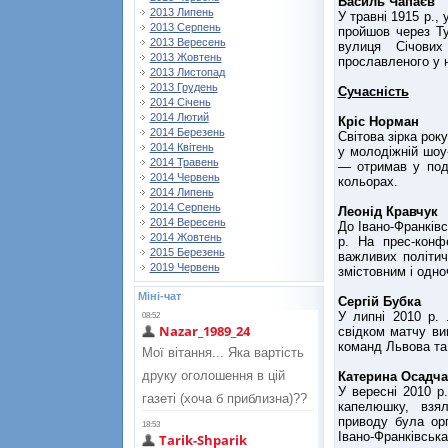
Василь Чапаєв
2013 Липень
У травні 1915 р.,
2013 Серпень
пройшов через Ту
2013 Вересень
вулиця Січових
2013 Жовтень
прославленого у 
2013 Листопад
2013 Грудень
Сучасність
2014 Січень
2014 Лютий
Кріс Норман
2014 Березень
Світова зірка рок
2014 Квітень
у молодіжній шоу-
2014 Травень
— отримав у под
2014 Червень
кольорах.
2014 Липень
2014 Серпень
Леонід Кравчук
2014 Вересень
До Івано-Франківс
2014 Жовтень
р. На прес-конф
2015 Березень
важливих політич
2019 Червень
змістовним і одн
Міні-чат
Сергій Бубка
У липні 2010 р. 
свідком матчу ви
команд Львова та 
Катерина Осадча
У вересні 2010 р
капелюшку, взяла
приводу була орг
Івано-Франківська