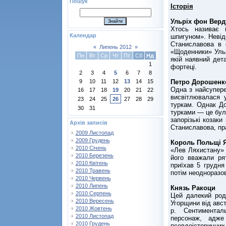
Пошук
Історія
Ульріх фон Вер
Хтось називає 
Календар
шпигуном». Невід
Станиславова в с
«
Липень 2012
»
«Щоденники» Уль
Пн
Вт
Ср
Чт
Пт
Сб
Нд
якій наявний дет
1
фортеці.
2
3
4
5
6
7
8
Петро Дорошенк
9
10
11
12
13
14
15
Одна з найсупере
16
17
18
19
20
21
22
висвітлювалася 
23
24
25
26
27
28
29
туркам. Однак До
30
31
турками — це була
запорізькі козак
Архів записів
Станиславова, пра
2009 Листопад
2009 Грудень
Король Польщі Я
2010 Січень
«Лев Ляхистану» 
2010 Березень
його вважали ря
2010 Квітень
приїхав 5 грудня
2010 Травень
потім неодноразов
2010 Червень
2010 Липень
Князь Ракоци
2010 Серпень
Цей далекий род
2010 Вересень
Угорщини від авст
2010 Жовтень
р. Сентименталь
2010 Листопад
персонаж, адже
2010 Грудень
псевдоісторичних