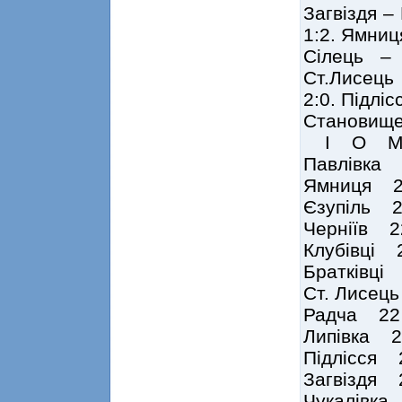
Загвіздя – 
1:2. Ямниця
Сілець – 
Ст.Лисець 
2:0. Підліс
Становище
І О 
Павлівка
Ямниця 
Єзупіль 
Черніїв 
Клубівці
Братківц
Ст. Лисе
Радча 2
Липівка 
Підлісся
Загвіздя
Чукалівк