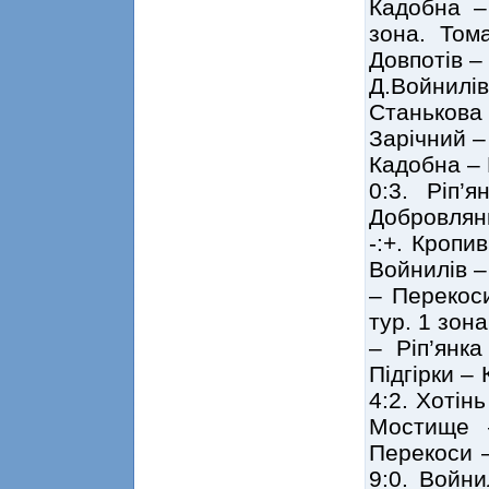
Кадобна – 
зона. Том
Довпотів – 
Д.Войнилів
Станькова 
Зарічний – 
Кадобна – 
0:3. Ріп’
Добровляни
-:+. Кропи
Войнилів – 
– Перекоси
тур. 1 зон
– Ріп’янк
Підгірки –
4:2. Хотінь
Мостище 
Перекоси –
9:0. Войни