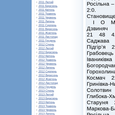
2011 Лютий
Росільна –
2011 Березень
2:0.
2011 Квітень
2011 Травень
Становище
2011 Червень
І О 
2011 Липень
2011 Серпень
Дзвиняч
2011 Вересень
2011 Жовтень
21 48 42
2011 Листопад
Саджава
2011 Грудень
2012 Січень
Підгір’я
2012 Лютий
Грабовец
2012 Березень
2012 Квітень
Іваників
2012 Травень
2012 Червень
Богородч
2012 Липень
Горохоли
2012 Серпень
2012 Вересень
Космач 2
2012 Жовтень
Гринівка-
2012 Листопад
2012 Грудень
Солотвин
2013 Січень
2013 Лютий
Глибока-Х
2013 Березень
Старуня 
2013 Квітень
2013 Травень
Маркова-
2013 Червень
Росільна
2013 Липень