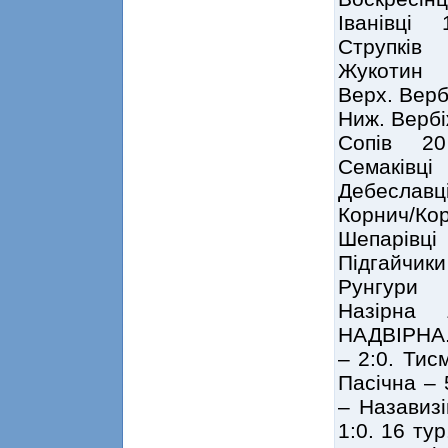
Іванівці
Струпків
Жукотин
Верх. Ве
Ниж. Вер
Сопів 2
Семаківц
Дебеслав
Корнич/К
Шепарівц
Підгайчи
Рунгури 
Назірна 
НАДВІРНА. 
– 2:0. Тис
Пасічна – 
– Назавизі
1:0. 16 ту