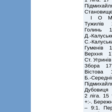
Підмихайля
Становище
І О 
Тужилів
Голинь 
Д.-Калус
С.-Калус
Гуменів 
Верхня 
Ст. Угри
Збора 1
Вістова
Б.-Серед
Підмихай
Дубовиця
2 ліга. 15
+:-. Бережн
– 9:1. Пе