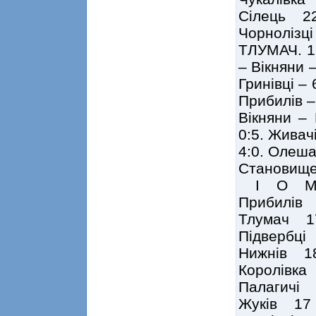
Сілець 2
Чорноліз
ТЛУМАЧ. 18
– Вікняни –
Гринівці –
Прибилів –
Вікняни – 
0:5. Живач
4:0. Олеша
Становище
І О 
Прибилів
Тлумач 1
Підвербц
Нижнів 1
Королівк
Палагичі
Жуків 17