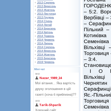
2013 Серпень
ГОРОДЕНКА.
2013 Вересень
2013 Жовтень
– 5:2. Вор
2013 Листопад
Вербівці – 
2013 Грудень
2014 Січень
– Серафинц
2014 Лютий
Пільний – 
2014 Березень
2014 Квітень
Котиківка
2014 Травень
2014 Червень
Семенівка
2014 Липень
Вільхівці
2014 Серпень
2014 Вересень
Торговиця 
2014 Жовтень
– 3:4.
2015 Березень
2019 Червень
Становище
Міні-чат
І О 
Вільхівц
Чернятин
Серафинц
Яс.-Піль
Торгови
Семенівк