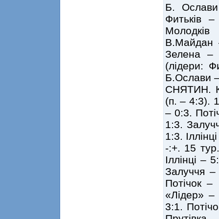
Б. Ослави
Фитьків –
Молодків
В.Майдан –
Зелена – 
(лідери: Ф
Б.Ослави –
СНЯТИН. Ку
(п. – 4:3).
– 0:3. Поті
1:3. Залуч
1:3. Іллінц
-:+. 15 ту
Іллінці – 
Залуччя – 
Потічок – 
«Лідер» – 
3:1. Потіч
Прутівка – 