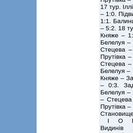
17 тур. Ілл
– 1:0. Під
1:1. Балин
– 5:2. 18 т
Княже – 1:
Белелуя – 
Стецева – 
Прутівка –
Стецева – 
Белелуя – 
Княже – За
– 0:3. За
Белелуя – 
– Стецева 
Прутівка – 
Становище
І О 
Видинів