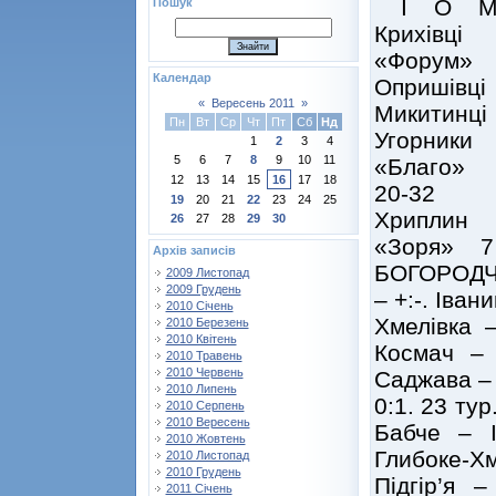
І О 
Пошук
Крихівці
«Форум»
Календар
Опришівц
«
Вересень 2011
»
Микитинц
Пн
Вт
Ср
Чт
Пт
Сб
Нд
Угорники
1
2
3
4
5
6
7
8
9
10
11
«Благо»
12
13
14
15
16
17
18
20-32
19
20
21
22
23
24
25
Хриплин 
26
27
28
29
30
«Зоря» 
Архів записів
БОГОРОДЧА
2009 Листопад
2009 Грудень
– +:-. Іван
2010 Січень
Хмелівка –
2010 Березень
2010 Квітень
Космач – 
2010 Травень
2010 Червень
Саджава – 
2010 Липень
0:1. 23 ту
2010 Серпень
2010 Вересень
Бабче – І
2010 Жовтень
Глибоке-Х
2010 Листопад
2010 Грудень
Підгір’я 
2011 Січень