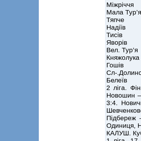
Міжрічч
Мала Ту
Тяпче 
Надіїв
Тисів 
Яворів
Вел. Ту
Княжолу
Гошів 1
Сл-.Доли
Белеїв 
2 ліга. Фі
Новошин – 
3:4. Нович
Шевченко
Підбереж 
Одиниця, Но
КАЛУШ. Куб
1 ліга. 17