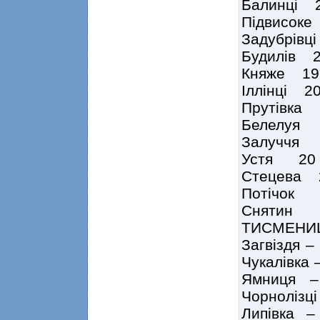
Балинці
Підвисо
Задубрі
Будилів 
Княже 1
Іллінці 
Прутівка
Белелуя
Залуччя
Устя 20
Стецева
Потічок
Снятин 
ТИСМЕНИЦЯ
Загвіздя – 
Чукалівка 
Ямниця –
Чорнолізці
Липівка –