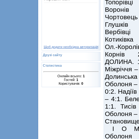
Топорівц
Воронів
Чортовец
Глушків
Вербів
Котиків
Ол.-Коро
Щоб додати необхідна авторизація
Корнів 
Друзі сайту
ДОЛИНА. 1 
Статистика
Міжріччя – 
Долинська 
Онлайн всього:
1
Гостей:
1
Оболоня – 
Користувачів:
0
0:2. Надії
– 4:1. Бел
1:1. Тисів
Оболоня – 
Становище
І О 
Оболоня