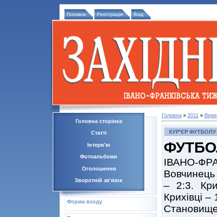
Головна
Реєстрація
Вхід
Головна
»
2011
»
Вере
Головна сторінка
КУР’ЄР ФУТБОЛУ
Статті
ФУТБО
Інтерв'ю
Фотоальбоми
ІВАНО-ФРА
Оголошення
Вовчинець 
Зворотній зв'язок
– 2:3. Кр
Крихівці – 
Форма входу
Становище