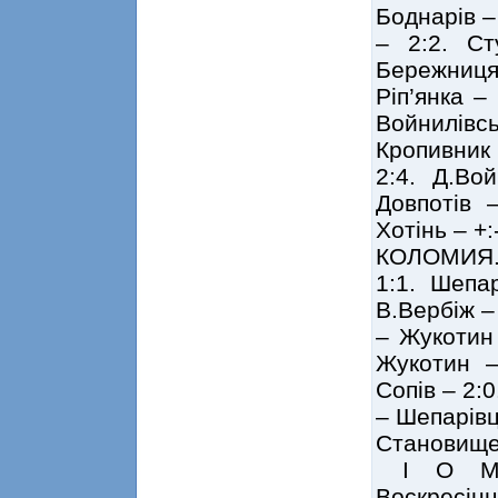
Боднарів –
– 2:2. Ст
Бережниця
Ріп’янка –
Войнилівсь
Кропивник 
2:4. Д.Во
Довпотів 
Хотінь – +:
КОЛОМИЯ. 1
1:1. Шепа
В.Вербіж – 
– Жукотин 
Жукотин –
Сопів – 2:0
– Шепарівці
Становище
І О 
Воскресі