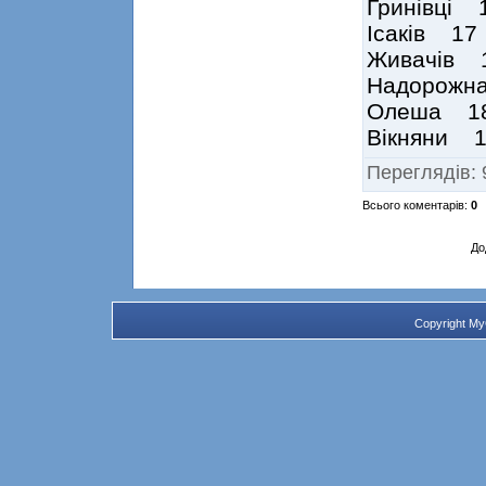
Гринівці
Ісаків 1
Живачів 
Надорожн
Олеша 1
Вікняни 
Переглядів
:
Всього коментарів
:
0
До
Copyright M