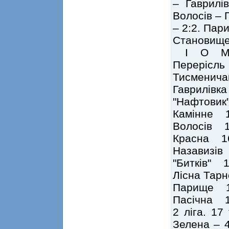
– Гаврилі
Волосів – 
– 2:2. Пар
Становище
І О 
Перерісл
Тисменич
Гаврилів
"Нафтови
Камінне 
Волосів 
Красна 1
Назавизі
"Битків"
Лісна Та
Парище 
Пасічна 
2 ліга. 17
Зелена – 4