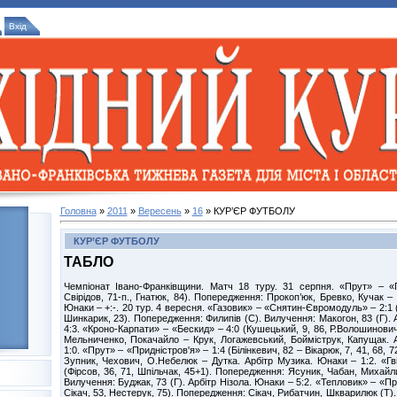
Вхід
Головна
»
2011
»
Вересень
»
16
» КУР’ЄР ФУТБОЛУ
КУР’ЄР ФУТБОЛУ
ТАБЛО
Чемпіонат Івано-Франківщини. Матч 18 туру. 31 серпня. «Прут» – «П
Свірідов, 71-п., Гнатюк, 84). Попередження: Прокоп’юк, Бревко, Кучак –
Юнаки – +:-. 20 тур. 4 вересня. «Газовик» – «Снятин-Євромодуль» – 2:1 (
Шинкарик, 23). Попередження: Филипів (С). Вилучення: Макогон, 83 (Г).
4:3. «Кроно-Карпати» – «Бескид» – 4:0 (Кушецький, 9, 86, Р.Волошинович
Мельниченко, Покачайло – Крук, Логажевський, Бойміструк, Капущак. 
1:0. «Прут» – «Придністров'я» – 1:4 (Білінкевич, 82 – Вікарюк, 7, 41, 68,
Зупник, Чехович, О.Небелюк – Дутка. Арбітр Музика. Юнаки – 1:2. «Гв
(Фірсов, 36, 71, Шпільчак, 45+1). Попередження: Ясуник, Чабан, Михайл
Вилучення: Буджак, 73 (Г). Арбітр Нізола. Юнаки – 5:2. «Тепловик» – «Про
Сікач, 53, Нестерук, 75). Попередження: Сікач, Рибатчин, Шкварилюк (Т).