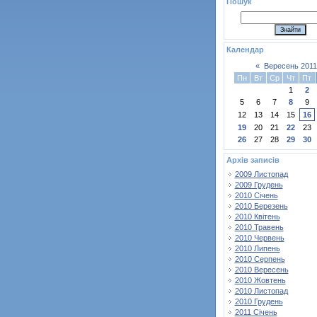
Пошук
Календар
«
Вересень 2011
Пн
Вт
Ср
Чт
Пт
1
2
5
6
7
8
9
12
13
14
15
16
19
20
21
22
23
26
27
28
29
30
Архів записів
2009 Листопад
2009 Грудень
2010 Січень
2010 Березень
2010 Квітень
2010 Травень
2010 Червень
2010 Липень
2010 Серпень
2010 Вересень
2010 Жовтень
2010 Листопад
2010 Грудень
2011 Січень