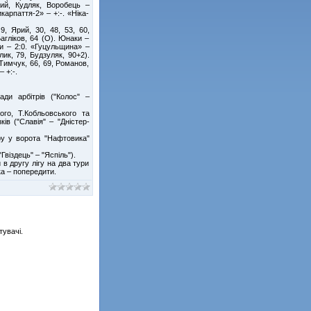
ий, Кудляк, Воробець –
арпаття-2» – +:-. «Ніка-
9, Ярий, 30, 48, 53, 60,
агліков, 64 (О). Юнаки –
ки – 2:0. «Гуцульщина» –
ик, 79, Будзуляк, 90+2).
.Тимчук, 66, 69, Романов,
– +:-.
ди арбітрів ("Колос" –
ого, Т.Кобльовського та
ів ("Славія" – "Дністер-
ру у ворота "Нафтовика"
Гвіздець" – "Яспіль").
в другу лігу на два тури
ка – попередити.
тувачі.