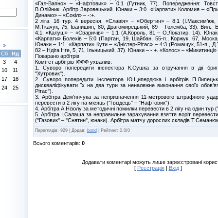
«Гал-Вапно» – «Нафтовик» – 0:1 (Гутник, 77). Попередження: Товст
В.Олійник. Арбітр Заровецький. Юнаки – 3:0. «Карпати» Коломия – «Прик
Динамо» – «Сокіл» – -:+.
2 ліга. 16 тур. 4 вересня. «Славія» – «Обертин» – 8:1 (І.Максим’юк, 
М.Ткачук, 75, Іванишин, 80, Драгомирецький, 89 – Големба, 33). Вил.: Б
4:1. «Калуш» – «Сваричів» – 1:1 (А.Король, 81 – О.Локатир, 14). Юна
«Карпати» Болехів – 5:0 (Партан, 19, Шайбан, 55-п., Коржук, 67, Москал
Юнаки – 1:1. «Карпати» Кути – «Дністер-Рітас» – 4:3 (Ромащук, 51-п., Д
»
82 – Ндіга Нге, 5, 71, Ільницький, 37). Юнаки – -:+. «Колос» – «Микитинці» 
Сб
Нд
Покарано арбітрів
Комітет арбітрів ІФФФ ухвалив:
3
4
1. Суворо попередити інспектора К.Сушка за втручання в дії брига
10
11
"Хутровик").
17
18
2. Суворо попередити інспектора Ю.Ципердюка і арбітрів П.Липецьк
дискваліфікувати їх на два тури за неналежне виконання своїх обов'язк
24
25
Рітас").
3. Арбітра Дем'янчука за непризначення 11-метрового штрафного уда
перевести в 2 лігу на місяць ("Гвіздець" – "Нафтовик").
4. Арбітра А.Нізолу за методичні помилки перевести в 2 лігу на один тур ("
5. Арбітра І.Салаша за неправильне зарахування взяття воріт перевести 
("Газовик" – "Снятин", юнаки). Арбітра матчу дорослих складів Т.Семаню
Переглядів
:
929
|
Додав
:
bond
|
Рейтинг
:
0.0
/
0
Всього коментарів
:
0
Додавати коментарі можуть лише зареєстровані корис
[
Реєстрація
|
Вхід
]