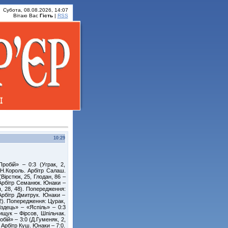
Субота, 08.08.2026, 14:07
Вітаю Вас
Гість
|
RSS
10:29
робій» – 0:3 (Уграк, 2,
 Н.Король. Арбітр Салаш.
Вірстюк, 25, Глодан, 86 –
 Арбітр Семанюк. Юнаки –
, 28, 48). Попередження:
Арбітр Дмитрук. Юнаки –
 72). Попередження: Цурак,
іздець» – «Яспіль» – 0:3
ищук – Фірсов, Шпільчак.
бій» – 3:0 (Д.Гуменяк, 2,
 Арбітр Куш. Юнаки – 7:0.