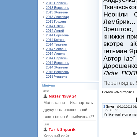
2013 Серпень
Ткачівськ
2013 Вересень
2013 Жовтень
Неоніли С
2013 Листопад
Лембрик…
2013 Грудень
2014 Січень
Зрештою, 
2014 Лютий
книжки при
2014 Березень
2014 Квітень
вкотре зі
2014 Травень
2014 Червень
гетьман Я
2014 Липень
Автор ідеї
2014 Серпень
2014 Вересень
Дорошенк
2014 Жовтень
Лідія ПО
2015 Березень
2019 Червень
Переглядів
:
Міні-чат
Всього коментарів
:
1
1
Snwr
(09.10.2012 02:
0
It's like you're on a 
До