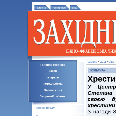
Головна
Реєстрація
Вхід
Головна
»
2011
»
Лист
Головна сторінка
КУЛЬТУРА
Статті
Хрести
Інтерв'ю
Фотоальбоми
У Центр
Оголошення
Степана 
Зворотній зв'язок
своєю д
хрестини 
Форма входу
З нагоди 8