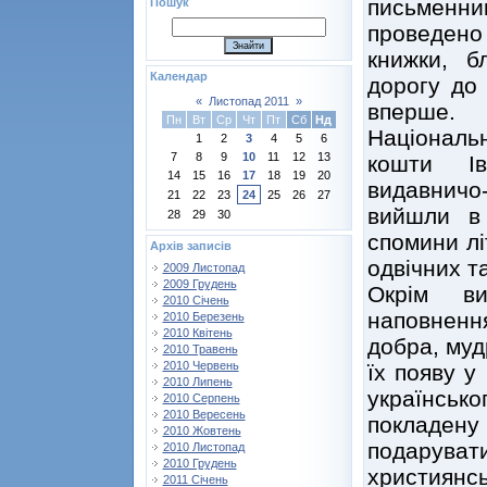
письменни
Пошук
проведено 
книжки, б
Календар
дорогу до
«
Листопад 2011
»
вперше. 
Пн
Вт
Ср
Чт
Пт
Сб
Нд
Національ
1
2
3
4
5
6
7
8
9
10
11
12
13
кошти Ів
14
15
16
17
18
19
20
видавнич
21
22
23
24
25
26
27
вийшли в
28
29
30
спомини лі
Архів записів
одвічних т
2009 Листопад
2009 Грудень
Окрім ви
2010 Січень
наповненн
2010 Березень
2010 Квітень
добра, мудр
2010 Травень
2010 Червень
їх появу у
2010 Липень
українськ
2010 Серпень
2010 Вересень
покладену
2010 Жовтень
подаруват
2010 Листопад
2010 Грудень
християнс
2011 Січень