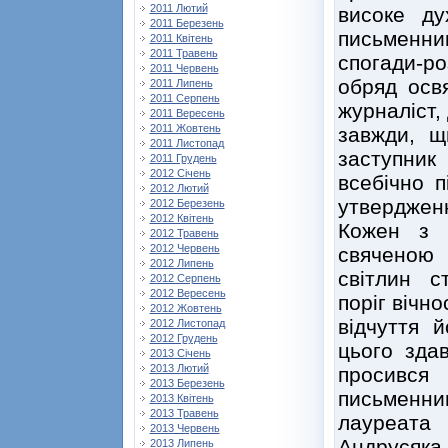
2011 Лютий
високе ду
2011 Березень
письменни
2011 Квітень
2011 Травень
спогади-р
2011 Червень
обряд осв
2011 Липень
2011 Серпень
журналіст,
2011 Вересень
2011 Жовтень
завжди, щ
2011 Листопад
заступник
2011 Грудень
2012 Січень
всебічно п
2012 Лютий
утвердженн
2012 Березень
2012 Квітень
Кожен з п
2012 Травень
2012 Червень
свяченою 
2012 Липень
світлин с
2012 Серпень
2012 Вересень
поріг вічн
2012 Жовтень
відчуття й
2012 Листопад
2012 Грудень
цього зда
2013 Січень
2013 Лютий
просивс
2013 Березень
письменн
2013 Квітень
2013 Травень
лауреата
2013 Червень
Андрусяка
2013 Липень