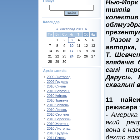
Нью-Йорк
Пошук
тижнів
колект
Календар
облмуз
«
Листопад 2011
»
презентув
Пн
Вт
Ср
Чт
Пт
Сб
Нд
Разом з 
1
2
3
4
5
6
авторка, 
7
8
9
10
11
12
13
14
15
16
17
18
19
20
Т. Шевче
21
22
23
24
25
26
27
глядачів 
28
29
30
самі пер
Архів записів
Дарусі».
2009 Листопад
2009 Грудень
схвальні 
2010 Січень
2010 Березень
2010 Квітень
11 найси
2010 Травень
2010 Червень
режисера 
2010 Липень
- Америка
2010 Серпень
2010 Вересень
який репр
2010 Жовтень
вона є нас
2010 Листопад
2010 Грудень
дехто гов
2011 Січень