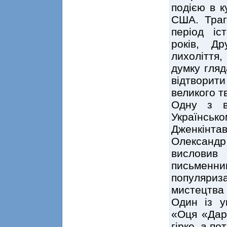
подією в к
США. Траг
період іс
років, Др
лихоліття
думку гляд
відтворити
великого т
Одну з в
Українсь
Дженкінт
Олександ
висловив
письменни
популяриза
мистецтва у
Один із у
«Оця «Дар
гірке, а по