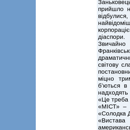
Занькове
прийшло н
відбулися
найвідомі
корпораціє
діаспори.
Звичайно
Франківсь
драматичн
світову сл
постанов
міцно три
б’ються в
надходять ч
«Це треба 
«МІСТ» – 
«Солодка 
«Вистава
американс