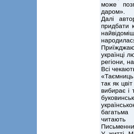
може поз
даром».
Далі авт
придбати 
найвідомі
народилася
Приїжджаю
українці л
регіони, н
Всі чекают
«Таємниць 
так як цві
вибирає і 
буковинсь
українсь
багатьма
читають 
Письменниц
У житті М