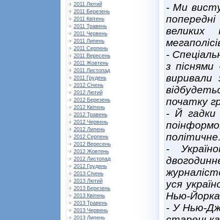
2011 Лютий
- Ми висту
2011 Березень
попередні
2011 Квітень
2011 Травень
великих 
2011 Червень
мегаполісі
2011 Липень
2011 Серпень
- Спеціаль
2011 Вересень
2011 Жовтень
з піснями 
2011 Листопад
виривали 
2011 Грудень
2012 Січень
відбудетьс
2012 Лютий
початку гр
2012 Березень
2012 Квітень
- Й гадки
2012 Травень
2012 Червень
поінформ
2012 Липень
політичне
2012 Серпень
2012 Вересень
- Україн
2012 Жовтень
двогоди
2012 Листопад
2012 Грудень
журналіст
2013 Січень
2013 Лютий
уся украї
2013 Березень
Нью-Йорка
2013 Квітень
2013 Травень
- У Нью-Дж
2013 Червень
стареньк
2013 Липень