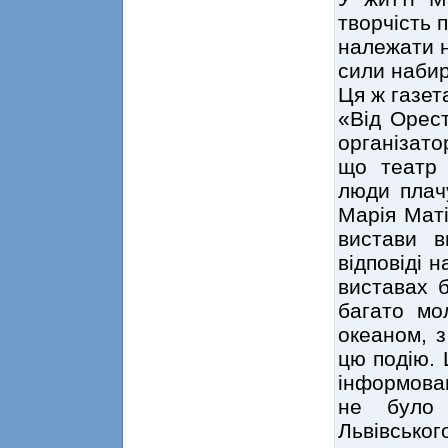
творчість 
належати н
сили набир
Ця ж газет
«Від Орес
організато
що театр 
люди плачу
Марія Маті
вистави в
відповіді 
виставах б
багато мо
океаном, з
цю подію. 
інформован
не було 
Львівсько