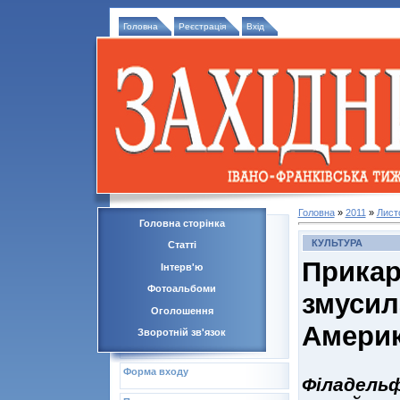
Головна
Реєстрація
Вхід
Головна
»
2011
»
Лист
Головна сторінка
КУЛЬТУРА
Статті
Прик
Інтерв'ю
Фотоальбоми
змуси
Оголошення
Амери
Зворотній зв'язок
Форма входу
Філадельф