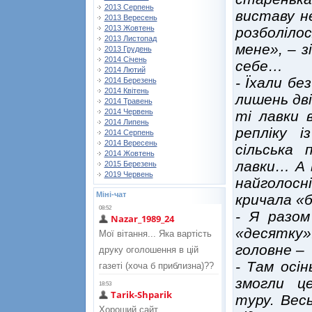
2013 Серпень
виставу н
2013 Вересень
2013 Жовтень
розболілос
2013 Листопад
мене», – з
2013 Грудень
2014 Січень
себе…
2014 Лютий
- Їхали бе
2014 Березень
2014 Квітень
лишень дві
2014 Травень
2014 Червень
ті лавки 
2014 Липень
репліку і
2014 Серпень
2014 Вересень
сільська 
2014 Жовтень
лавки… А 
2015 Березень
2019 Червень
найголосн
Міні-чат
кричала «б
- Я разом
«десятку
головне –
- Там осін
змогли ц
туру. Вес