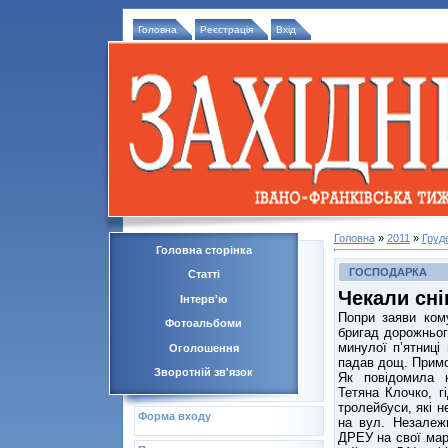
Головна
Реєстрація
Вхід
Головна
»
2011
»
Груд
Головна сторінка
ГОСПОДАРКА
Статті
Чекали сні
Інтерв'ю
Попри заяви ком
Фотоальбоми
бригад дорожньог
минулої п’ятниці
Оголошення
падав дощ. Примо
Зворотній зв'язок
Як повідомила н
Тетяна Клочко, 
тролейбуси, які н
Форма входу
на вул. Незалежн
ДРЕУ на свої мар