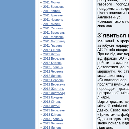
2011 Лютий
газового госпо
2011 Березень
невідомість люде
2011 Квітень
нічого пояснити і
2011 Травень
Анушкевичус.
2011 Червень
«Більше такого не
2011 Липень
Наш кор.
2011 Серпень
2011 Вересень
З’явиться
2011 Жовтень
Мешканці мікрор
2011 Листопад
автобусні маршр
2011 Грудень
АС-2» або відкри
2012 Січень
Про це під час че
2012 Лютий
від фракції ВО «
2012 Березень
роботи згадани
2012 Квітень
діставатися до л
2012 Травень
маршрути, як ст
2012 Червень
міськвиконком
2012 Липень
«Онкодиспансер –
2012 Серпень
пролягти вулиця
2012 Вересень
пересадок дістав
2012 Жовтень
центральної місь
2012 Листопад
лікарні.
2012 Грудень
Варто додати, що
2013 Січень
міської клінічно
2013 Лютий
давно. Свого час
2013 Березень
«Трикотажна фабр
2013 Квітень
Однак згодом, під
2013 Травень
знову почала їзд
2013 Червень
Наш кор.
2013 Липень