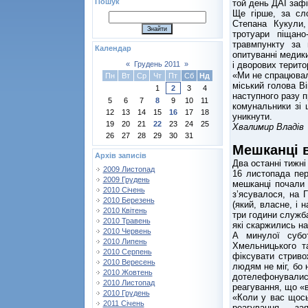
Пошук
той день ДАІ заф
Ще гірше, за сло
Степана Кукули,
тротуари піщан
травмпункту за
Календар
опитуванні медик
і дворових терито
«
Грудень 2011
»
«Ми не спрацювал
Пн
Вт
Ср
Чт
Пт
Сб
Нд
міський голова В
1
2
3
4
наступного разу п
5
6
7
8
9
10
11
комунальники зі
12
13
14
15
16
17
18
уникнути.
19
20
21
22
23
24
25
Хвалимир Владів
26
27
28
29
30
31
Мешканці в
Архів записів
Два останні тижні
2009 Листопад
16 листопада пер
2009 Грудень
мешканці почали
2010 Січень
з’ясувалося, на 
2010 Березень
(який, власне, і
2010 Квітень
три години служб
2010 Травень
які скаржились на
2010 Червень
А минулої субот
2010 Липень
Хмельницького т
2010 Серпень
фіксувати стриво
2010 Вересень
людям не міг, бо 
2010 Жовтень
дотелефонувалис
2010 Листопад
реагування, що «в
2010 Грудень
«Коли у вас щось
2011 Січень
реагування, – за