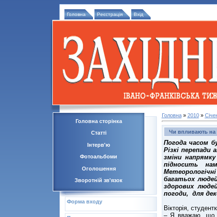
Головна
Реєстрація
Вхід
Головна
»
2010
»
Січе
Головна сторінка
Чи впливають на 
Статті
Погода часом б
Інтерв'ю
Різкі перепади
зміни напрямку
Фотоальбоми
підносить на
Оголошення
Метеорологічні
багатьох людей
Зворотній зв'язок
здорових людей
погоди, для де
Форма входу
Вікторія, студентк
– Я вважаю, що 