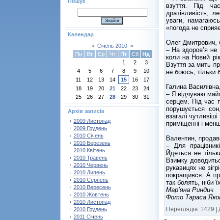
Пошук
взуття. Під ча
дратівливість, 
уваги, намагаюс
«погода не сприяє
Календар
Олег Дмитрович, 
«
Січень 2010
»
– На здоров’я не 
Пн
Вт
Ср
Чт
Пт
Сб
Нд
коли на Новий рік
1
2
3
Взуття за мить пр
4
5
6
7
8
9
10
не боюсь, тільки
11
12
13
14
15
16
17
Галина Василівна,
18
19
20
21
22
23
24
– Я відчуваю май
25
26
27
28
29
30
31
серцем. Під час 
порушується сон
Архів записів
взагалі чутливіші
2009 Листопад
приміщенні і менш
2009 Грудень
2010 Січень
Валентин, продав
2010 Березень
– Для працівник
2010 Квітень
Йдеться не тільки
2010 Травень
Взимку доводитьс
2010 Червень
рукавицях не зігр
2010 Липень
покращився. А пр
2010 Серпень
так болять, ніби 
2010 Вересень
Мар’яна Риндич
2010 Жовтень
Фото Тараса Яко
2010 Листопад
Переглядів
:
1429
|
2010 Грудень
2011 Січень