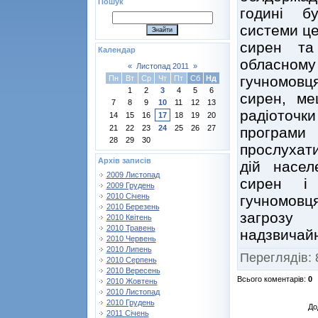
Пошук
годині б
системи це
сирен та
Календар
обласно
«
Листопад 2011
»
гучномовц
Пн
Вт
Ср
Чт
Пт
Сб
Нд
1
2
3
4
5
6
сирен, ме
7
8
9
10
11
12
13
радіоточк
14
15
16
17
18
19
20
21
22
23
24
25
26
27
програм
28
29
30
прослухат
Архів записів
дій насел
2009 Листопад
сирен і
2009 Грудень
2010 Січень
гучномовц
2010 Березень
загрозу
2010 Квітень
2010 Травень
надзвичайн
2010 Червень
2010 Липень
Переглядів
:
2010 Серпень
2010 Вересень
Всього коментарів
:
0
2010 Жовтень
2010 Листопад
2010 Грудень
До
2011 Січень