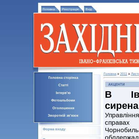
Головна
Реєстрація
Вхід
Головна
»
2011
»
Лист
Головна сторінка
АКЦЕНТИ
Статті
В Іва
Інтерв'ю
Фотоальбоми
сирена
Оголошення
Управління
Зворотній зв'язок
справах 
Чорнобиль
Форма входу
облдержадм