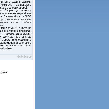
али теплотраси. Власними
покрівель і залишилось
ових металевих дверей.
и Петрик, до початку
им опаленням мережі вже
жня. За власні кошти ЖЕО
еро з кодовими замками,
одові клітки. Роботи
язі.
шими для ЖЕО є питання
 а з 11 суміжних покрівель
, – наголосила О.Фурів і
у. Що ж до підготовки до
ь мережі 85% будинків з
одопостачання, але цього
юють лише частково. ЖЕО
ві клітки.
тувачі.