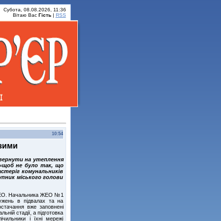
Субота, 08.08.2026, 11:36
Вітаю Вас
Гість
|
RSS
10:54
зими
звернути на утеплення
 «щоб не було так, що
астеріг комунальників
упник міського голови
 ЖЕО. Начальника ЖЕО №1
ужень в підвалах та на
остачання вже заповнені
ьній стадії, а підготовка
чильники і їхні мережі