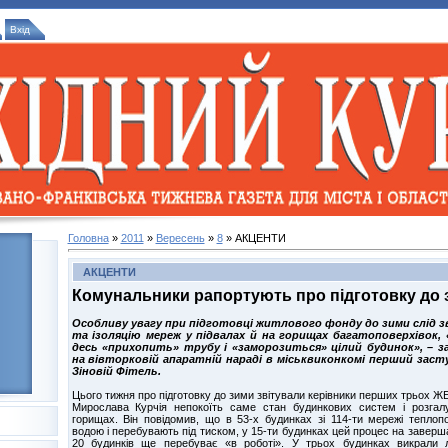
Вхід
Головна
»
2011
»
Вересень
»
8
» АКЦЕНТИ
АКЦЕНТИ
Комунальники рапортують про підготовку до 
Особливу увагу при підготовці житлового фонду до зими слід 
та ізоляцію мереж у підвалах й на горищах багатоповерхівок,
десь «прихопить» трубу і «заморозиться» цілий будинок», – з
на вівторковій апаратній нараді в міськвиконкомі перший заст
Зіновій Фітель.
Цього тижня про підготовку до зими звітували керівники перших трьох
Мирослава Курчія непокоїть саме стан будинкових систем і розгал
горищах. Він повідомив, що в 53-х будинках зі 114-ти мережі теплоп
водою і перебувають під тиском, у 15-ти будинках цей процес на завершал
20 будинків ще перебуває «в роботі». У трьох будинках викрали лі