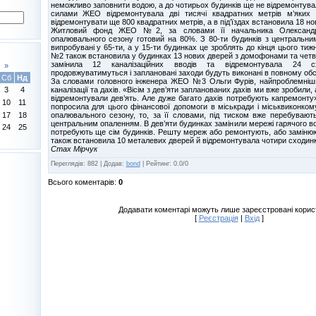
неможливо заповнити водою, а до чотирьох будинків ще не відремонтув
силами ЖЕО відремонтувала дві тисячі квадратних метрів м’яких 
відремонтувати ще 800 квадратних метрів, а в під’їздах встановила 18 н
Житловий фонд ЖЕО №2, за словами її начальника Олександр
опалювального сезону готовий на 80%. З 80-ти будинків з центральн
випробувані у 65-ти, а у 15-ти будинках це зроблять до кінця цього ти
№2 також встановила у будинках 13 нових дверей з домофонами та четв
замінила 12 каналізаційних вводів та відремонтувала 24 сх
»
продовжуватимуться і заплановані заходи будуть виконані в повному обс
Сб
Нд
За словами головного інженера ЖЕО №3 Ольги Фурів, найпроблемні
каналізації та дахів. «Вісім з дев’яти запланованих дахів ми вже зробили,
3
4
відремонтували дев’ять. Але дуже багато дахів потребують капремонту»
10
11
попросила для цього фінансової допомоги в міськради і міськвиконком
опалювального сезону, то, за її словами, під тиском вже перебувают
17
18
центральним опаленням. В дев’яти будинках замінили мережі гарячого в
24
25
потребують ще сім будинків. Решту мереж або ремонтують, або замін
також встановила 10 металевих дверей й відремонтувала чотири сходинко
Стах Мірчук
Переглядів
:
882
|
Додав
:
bond
|
Рейтинг
:
0.0
/
0
Всього коментарів
:
0
Додавати коментарі можуть лише зареєстровані корис
[
Реєстрація
|
Вхід
]